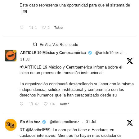
Este caso representa una oportunidad para que el sistema de
1
2
Twitter
En Alta Voz Retuiteado
ARTICLE 19 México y Centroamérica
@article19mxca
·
31 Jul
📢 ARTICLE 19 México y Centroamérica informa sobre el
inicio de un proceso de transición institucional.
La organización continuará desarrollando su labor con la misma
independencia, solidez institucional y compromiso con los
derechos humanos que la han caracterizado desde su
67
116
Twitter
En Alta Voz
@diarioenaltavoz
·
31 Jul
RT
@MaribelE59
: La corrupción tiene a Honduras en
cuidados intensivos. Mientras no hayan más ciudadanos