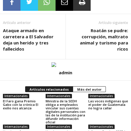
Artículo anterior
Artículo siguiente
Ataque armado en
Roatán se pudre:
carretera a El Salvador
corrupción, maltrato
deja un herido y tres
animal y turismo para
fallecidos
ricos
admin
Artículos relacionados
Más del autor
Internacionales
Internacionales
Internacionales
El Faro gana Premio
Ministra de la SEDH
Las voces indígenas que
Gabo con la crónica El
obliga a empleados
el poder de Guatemala
exilio nos alcanza
vincular sus cuentas
no logra callar
digitales personales con
las de la institución para
difundir información
oficial
Internacionales
Internacionales
Internacionales