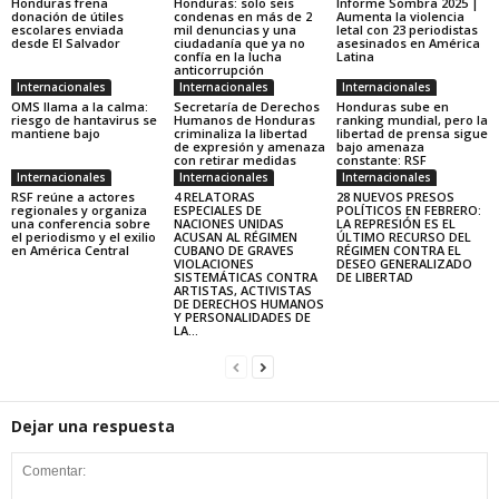
Honduras frena
Honduras: solo seis
Informe Sombra 2025 |
donación de útiles
condenas en más de 2
Aumenta la violencia
escolares enviada
mil denuncias y una
letal con 23 periodistas
desde El Salvador
ciudadanía que ya no
asesinados en América
confía en la lucha
Latina
anticorrupción
Internacionales
Internacionales
Internacionales
OMS llama a la calma:
Secretaría de Derechos
Honduras sube en
riesgo de hantavirus se
Humanos de Honduras
ranking mundial, pero la
mantiene bajo
criminaliza la libertad
libertad de prensa sigue
de expresión y amenaza
bajo amenaza
con retirar medidas
constante: RSF
Internacionales
Internacionales
Internacionales
RSF reúne a actores
4 RELATORAS
28 NUEVOS PRESOS
regionales y organiza
ESPECIALES DE
POLÍTICOS EN FEBRERO:
una conferencia sobre
NACIONES UNIDAS
LA REPRESIÓN ES EL
el periodismo y el exilio
ACUSAN AL RÉGIMEN
ÚLTIMO RECURSO DEL
en América Central
CUBANO DE GRAVES
RÉGIMEN CONTRA EL
VIOLACIONES
DESEO GENERALIZADO
SISTEMÁTICAS CONTRA
DE LIBERTAD
ARTISTAS, ACTIVISTAS
DE DERECHOS HUMANOS
Y PERSONALIDADES DE
LA...
Dejar una respuesta