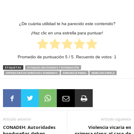
¿De cuánta utilidad te ha parecido este contenido?
¡Haz clic en una estrella para puntuar!
Promedio de puntuación
5
/ 5. Recuento de votos:
1
ETIQUETAS
ATAQUES MISÓGINOS Y DIFAMACIÓN
DEFENSORA DE DERECHOS HUMANOS
DENUNCIA PENAL
MARLON VARELA
Artículo anterior
Artículo siguiente
CONADEH: Autoridades
Violencia vicaria en
hondureñas deben
primera plana: el caso de