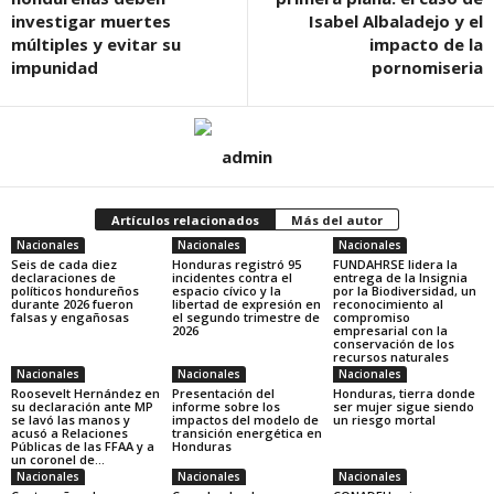
investigar muertes
Isabel Albaladejo y el
múltiples y evitar su
impacto de la
impunidad
pornomiseria
admin
Artículos relacionados
Más del autor
Nacionales
Nacionales
Nacionales
Seis de cada diez
Honduras registró 95
FUNDAHRSE lidera la
declaraciones de
incidentes contra el
entrega de la Insignia
políticos hondureños
espacio cívico y la
por la Biodiversidad, un
durante 2026 fueron
libertad de expresión en
reconocimiento al
falsas y engañosas
el segundo trimestre de
compromiso
2026
empresarial con la
conservación de los
recursos naturales
Nacionales
Nacionales
Nacionales
Roosevelt Hernández en
Presentación del
Honduras, tierra donde
su declaración ante MP
informe sobre los
ser mujer sigue siendo
se lavó las manos y
impactos del modelo de
un riesgo mortal
acusó a Relaciones
transición energética en
Públicas de las FFAA y a
Honduras
un coronel de...
Nacionales
Nacionales
Nacionales