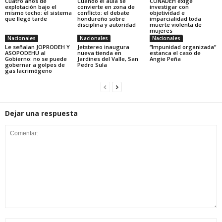
Cuatro años de
Cuando el aula se
CONADEH exige
explotación bajo el
convierte en zona de
investigar con
mismo techo: el sistema
conflicto: el debate
objetividad e
que llegó tarde
hondureño sobre
imparcialidad toda
disciplina y autoridad
muerte violenta de
mujeres
Nacionales
Nacionales
Nacionales
Le señalan JOPRODEH Y
Jetstereo inaugura
“Impunidad organizada”
ASOPODEHU al
nueva tienda en
estanca el caso de
Gobierno: no se puede
Jardines del Valle, San
Angie Peña
gobernar a golpes de
Pedro Sula
gas lacrimógeno
Dejar una respuesta