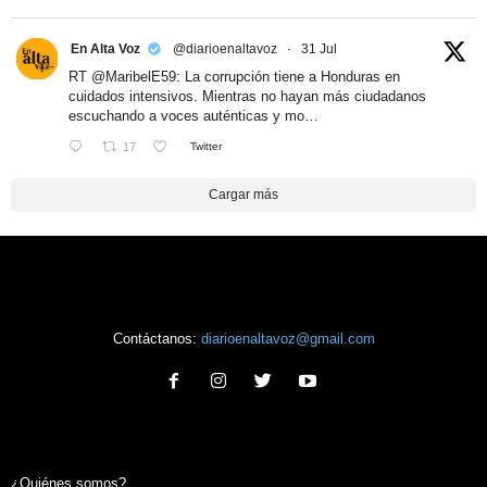
En Alta Voz
@diarioenaltavoz
·
31 Jul
RT
@MaribelE59
: La corrupción tiene a Honduras en
cuidados intensivos. Mientras no hayan más ciudadanos
escuchando a voces auténticas y mo…
17
Twitter
Cargar más
Contáctanos:
diarioenaltavoz@gmail.com
¿Quiénes somos?