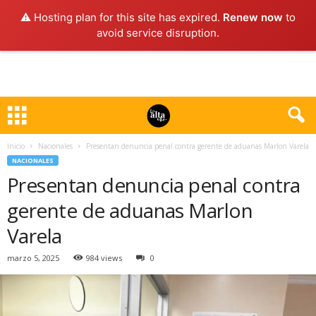
⚠️ Hosting plan for this site has expired.
Renew now
to
avoid service disruption.
Inicio
Nacionales
Presentan denuncia penal contra gerente de aduanas Marlon Varela
NACIONALES
Presentan denuncia penal contra
gerente de aduanas Marlon
Varela
marzo 5, 2025
984 views
0