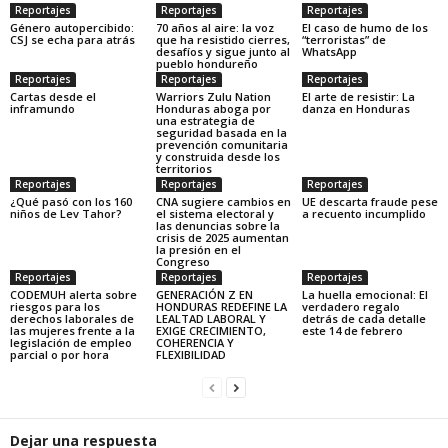
Reportajes
Reportajes
Reportajes
Género autopercibido:
70 años al aire: la voz
El caso de humo de los
CSJ se echa para atrás
que ha resistido cierres,
“terroristas” de
desafíos y sigue junto al
WhatsApp
pueblo hondureño
Reportajes
Reportajes
Reportajes
Cartas desde el
Warriors Zulu Nation
El arte de resistir: La
inframundo
Honduras aboga por
danza en Honduras
una estrategia de
seguridad basada en la
prevención comunitaria
y construida desde los
territorios
Reportajes
Reportajes
Reportajes
¿Qué pasó con los 160
CNA sugiere cambios en
UE descarta fraude pese
niños de Lev Tahor?
el sistema electoral y
a recuento incumplido
las denuncias sobre la
crisis de 2025 aumentan
la presión en el
Congreso
Reportajes
Reportajes
Reportajes
CODEMUH alerta sobre
GENERACIÓN Z EN
La huella emocional: El
riesgos para los
HONDURAS REDEFINE LA
verdadero regalo
derechos laborales de
LEALTAD LABORAL Y
detrás de cada detalle
las mujeres frente a la
EXIGE CRECIMIENTO,
este 14 de febrero
legislación de empleo
COHERENCIA Y
parcial o por hora
FLEXIBILIDAD
Dejar una respuesta