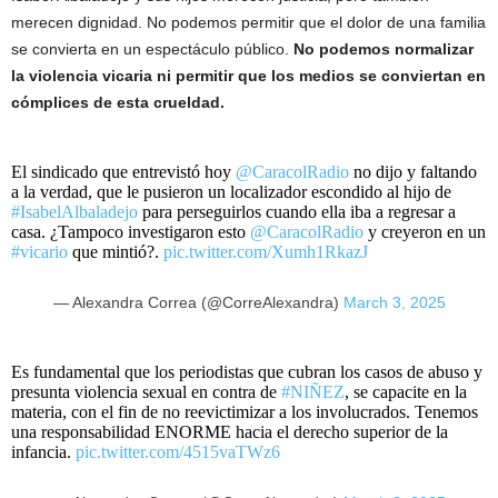
merecen dignidad. No podemos permitir que el dolor de una familia
se convierta en un espectáculo público.
No podemos normalizar
la violencia vicaria ni permitir que los medios se conviertan en
cómplices de esta crueldad.
El sindicado que entrevistó hoy
@CaracolRadio
no dijo y faltando
a la verdad, que le pusieron un localizador escondido al hijo de
#IsabelAlbaladejo
para perseguirlos cuando ella iba a regresar a
casa. ¿Tampoco investigaron esto
@CaracolRadio
y creyeron en un
#vicario
que mintió?.
pic.twitter.com/Xumh1RkazJ
— Alexandra Correa (@CorreAlexandra)
March 3, 2025
Es fundamental que los periodistas que cubran los casos de abuso y
presunta violencia sexual en contra de
#NIÑEZ
, se capacite en la
materia, con el fin de no reevictimizar a los involucrados. Tenemos
una responsabilidad ENORME hacia el derecho superior de la
infancia.
pic.twitter.com/4515vaTWz6