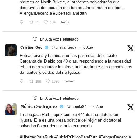
régimen de Nayib Bukele, el autócrata salvadoreño que
destruyó la democracia que tantos afanes había costado.
#TenganDecencia
#LibertadParaRuth
51
104
Twitter
En Alta Voz Retuiteado
Cristian Geo
@cristiangeo7
·
6 Ago
Retiran pisos y barandas en las pasarelas del circuito
Garganta del Diablo por 40 días, respondiendo a la necesidad
crítica de resguardar la infraestructura frente a los pronósticos
de fuertes crecidas del río Iguazú.
188
1698
Twitter
En Alta Voz Retuiteado
𝗠ó𝗻𝗶𝗰𝗮 ®𝗼𝗱𝗿𝗶𝗴𝘂𝗲𝘇
@monikr84
·
6 Ago
La abogada Ruth López cumple 444 días de detención
injusta. Ella es una presa política del régimen dictatorial
salvadoreño por denunciar la corrupción.
#LibertadParaRuth
#JuicioPúblicoParaRuth
#TenganDecencia