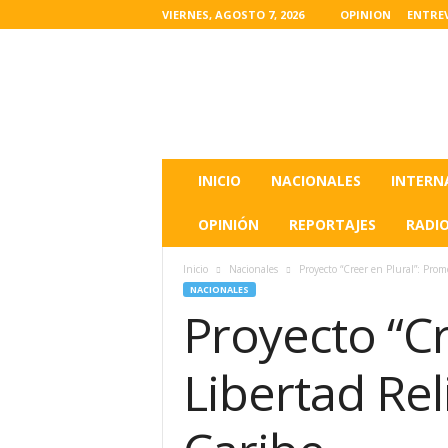
VIERNES, AGOSTO 7, 2026
OPINION
ENTRE
L
a
s
u
l
t
i
INICIO
NACIONALES
INTERN
m
a
OPINIÓN
REPORTAJES
RADI
s
n
Inicio
Nacionales
Proyecto “Creer en Plural”: Prom
o
NACIONALES
t
Proyecto “Cr
i
c
i
Libertad Rel
a
s
d
e