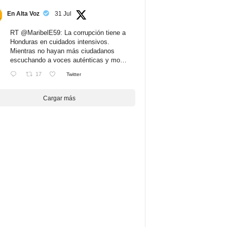
En Alta Voz
31 Jul
RT
@MaribelE59
: La corrupción tiene a
Honduras en cuidados intensivos.
Mientras no hayan más ciudadanos
escuchando a voces auténticas y mo…
17
Twitter
Cargar más