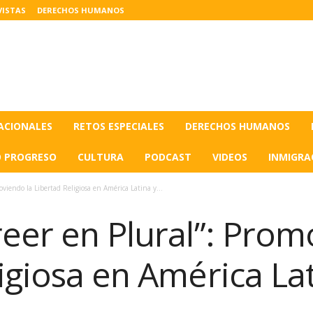
VISTAS
DERECHOS HUMANOS
ACIONALES
RETOS ESPECIALES
DERECHOS HUMANOS
O PROGRESO
CULTURA
PODCAST
VIDEOS
INMIGRA
oviendo la Libertad Religiosa en América Latina y...
eer en Plural”: Prom
igiosa en América Lat