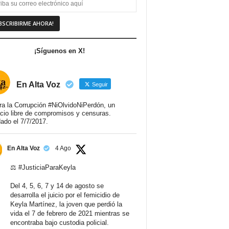
¡Síguenos en X!
En Alta Voz
Seguir
ra la Corrupción #NiOlvidoNiPerdón, un
cio libre de compromisos y censuras.
ado el 7/7/2017.
En Alta Voz
4 Ago
⚖️
#JusticiaParaKeyla
Del 4, 5, 6, 7 y 14 de agosto se
desarrolla el juicio por el femicidio de
Keyla Martínez, la joven que perdió la
vida el 7 de febrero de 2021 mientras se
encontraba bajo custodia policial.