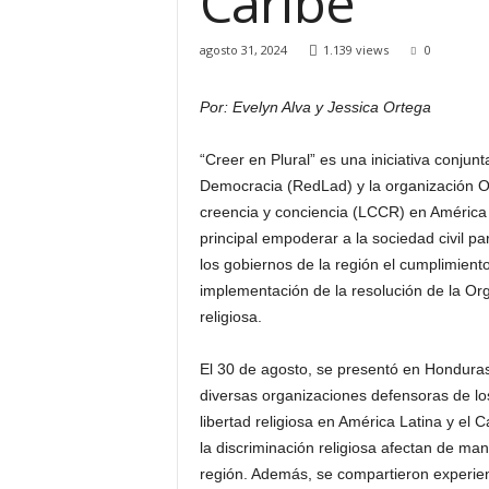
Caribe
H
o
agosto 31, 2024
1.139 views
0
n
d
Por: Evelyn Alva y Jessica Ortega
u
r
a
“Creer en Plural” es una iniciativa conjun
s
Democracia (RedLad) y la organización Otr
y
creencia y conciencia (LCCR) en América L
e
principal empoderar a la sociedad civil p
l
los gobiernos de la región el cumplimiento
m
implementación de la resolución de la Or
u
religiosa.
n
d
o
El 30 de agosto, se presentó en Honduras 
diversas organizaciones defensoras de lo
libertad religiosa en América Latina y el C
la discriminación religiosa afectan de ma
región. Además, se compartieron experien