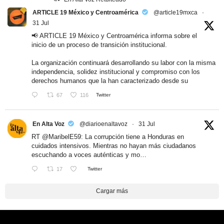
ARTICLE 19 México y Centroamérica
@article19mxca
·
31 Jul
📢 ARTICLE 19 México y Centroamérica informa sobre el
inicio de un proceso de transición institucional.
La organización continuará desarrollando su labor con la misma
independencia, solidez institucional y compromiso con los
derechos humanos que la han caracterizado desde su
67
116
Twitter
En Alta Voz
@diarioenaltavoz
·
31 Jul
RT
@MaribelE59
: La corrupción tiene a Honduras en
cuidados intensivos. Mientras no hayan más ciudadanos
escuchando a voces auténticas y mo…
17
Twitter
Cargar más