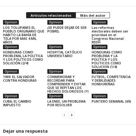
Artículos relacionados
Más del autor
Opinion
Opinion
Opinion
LOS TOLUPANES EL
¡SE PUEDE DEJAR DE SER
Las reformas
PUEBLO ORIGINARIO QUE
POBRE¡
electorales deben ser
HABITO LA BAHÍA DE
prioridad en el
TELA POR MAS 4 MIL
Congreso Nacional:
AÑOS
REDH
Opinion
Opinion
Opinion
HONDURAS COMO
HOSPITAL CATÓLICO
HONDURAS COMO
PROBLEMA, LA POLÍTICA
UNIVERSITARIO
PROBLEMA Y LA
Y LOS POLÍTICOS COMO
POLÍTICA Y LOS
SOLUCIÓN (2/4)
POLÍTICOS COMO
SOLUCION (1/4)
Opinion
Opinion
Opinion
1969: EL SALVADOR
CONMEMORAR Y
FUTBOL, COMPETENCIA
CONTRA HONDURAS
RECORDAR PARA
Y DEBILIDADES
COMPRENDER Y EVITAR
HONDUREÑAS
QUE SE REPITAN LOS
HECHOS DOLOROSOS (*)
Opinion
Opinion
Opinion
CUBA, EL CAMBIO
LA ENEE, UN PROBLEMA
PUNTERO SEMANAL (69)
IMPUESTO
POR RESOLVER
Dejar una respuesta