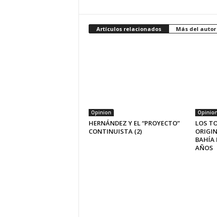
Artículos relacionados
Más del autor
Opinion
Opinio
HERNÁNDEZ Y EL “PROYECTO”
LOS T
CONTINUISTA (2)
ORIGIN
BAHÍA 
AÑOS