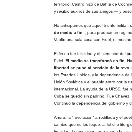
territorio. Castro hizo de Bahía de Cochi
y recibio auxilios de sus amigos — y puso 
No anticipamos que aquel triunfo militar, s
de medio a fin–
, para producir un régime
Vuelto una sola cosa con Fidel, el mesías 
El fin no fue felicidad y el bienestar del p
Fidel.
El medio se transformó en fin
. H
libertad se puso al servicio de la revo
los Estados Unidos, y la dependencia de 
Unión Soviética y el pueblo entro por la r
internacional. La ayuda de la URSS, fue
Cuba se quedó sin padrino. Fue Chávez, e
Continúo la dependencia del gobierno y d
Ahora, la “revolución” arrodillada y el p
cambio que no les toque, al fetiche litúrg
finalidad: la revolución que ahoga la inici