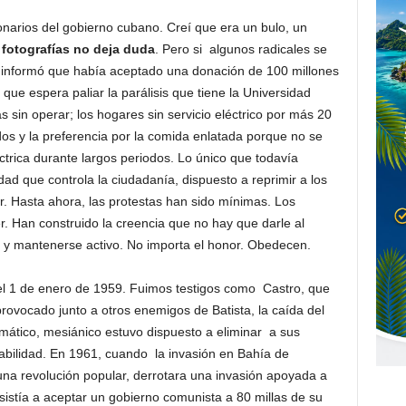
ionarios del gobierno cubano. Creí que era un bulo, un
 fotografías no deja duda
. Pero si algunos radicales se
 informó que había aceptado una donación de 100 millones
que espera paliar la parálisis que tiene la Universidad
as sin operar; los hogares sin servicio eléctrico por más 20
dos y la preferencia por la comida enlatada porque no se
trica durante largos periodos. Lo único que todavía
ad que controla la ciudadanía, dispuesto a reprimir a los
tar. Hasta ahora, las protestas han sido mínimas. Los
 Han construido la creencia que no hay que darle al
y mantenerse activo. No importa el honor. Obedecen.
 del 1 de enero de 1959. Fuimos testigos como Castro, que
provocado junto a otros enemigos de Batista, la caída del
mático, mesiánico estuvo dispuesto a eliminar a sus
habilidad. En 1961, cuando la invasión en Bahía de
a revolución popular, derrotara una invasión apoyada a
istía a aceptar un gobierno comunista a 80 millas de su