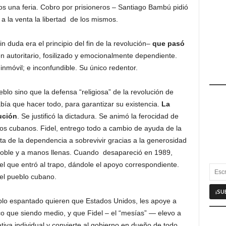
nos una feria. Cobro por prisioneros – Santiago Bambú pidió
a la venta la libertad de los mismos.
in duda era el principio del fin de la revolución–
que pasó
n autoritario, fosilizado y emocionalmente dependiente.
inmóvil; e inconfundible. Su único redentor.
ueblo sino que la defensa “religiosa” de la revolución de
abía que hacer todo, para garantizar su existencia.
La
lución
. Se justificó la dictadura. Se animó la ferocidad de
los cubanos. Fidel, entrego todo a cambio de ayuda de la
uta de la dependencia a sobrevivir gracias a la generosidad
 noble y a manos llenas. Cuando desapareció en 1989,
l que entró al trapo, dándole el apoyo correspondiente.
el pueblo cubano.
ueblo espantado quieren que Estados Unidos, les apoye a
ico que siendo medio, y que Fidel – el “mesías” — elevo a
ativa individual y convierte al gobierno en dueño de todo.