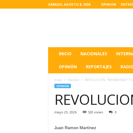
SÁBADO, AGOSTO 8, 2026
OPINION
ENTRE
L
a
s
u
l
t
i
INICIO
NACIONALES
INTERN
m
a
OPINIÓN
REPORTAJES
RADI
s
n
Inicio
Opinion
REVOLUCION, “MESIANISMO” Y L
o
OPINION
t
REVOLUCION
i
c
i
mayo 23, 2026
520 views
0
a
s
d
Juan Ramon Martínez
e