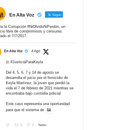
En Alta Voz
Seguir
ra la Corrupción #NiOlvidoNiPerdón, un
cio libre de compromisos y censuras.
ado el 7/7/2017.
En Alta Voz
4 Ago
⚖️
#JusticiaParaKeyla
Del 4, 5, 6, 7 y 14 de agosto se
desarrolla el juicio por el femicidio de
Keyla Martínez, la joven que perdió la
vida el 7 de febrero de 2021 mientras se
encontraba bajo custodia policial.
Este caso representa una oportunidad
para que el sistema de
1
2
Twitter