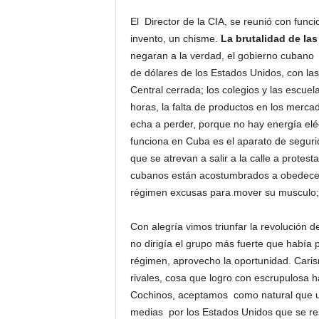
H
El Director de la CIA, se reunió con func
o
invento, un chisme.
La brutalidad de las
n
negaran a la verdad, el gobierno cubano
d
de dólares de los Estados Unidos, con las 
u
r
Central cerrada; los colegios y las escuel
a
horas, la falta de productos en los merca
s
echa a perder, porque no hay energía eléc
y
funciona en Cuba es el aparato de segurid
e
que se atrevan a salir a la calle a protes
l
cubanos están acostumbrados a obedecer.
m
régimen excusas para mover su musculo; 
u
n
d
Con alegría vimos triunfar la revolución
o
no dirigía el grupo más fuerte que había 
régimen, aprovecho la oportunidad. Caris
rivales, cosa que logro con escrupulosa 
Cochinos, aceptamos como natural que un
medias por los Estados Unidos que se res