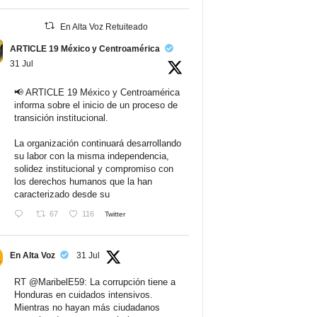
En Alta Voz Retuiteado
ARTICLE 19 México y Centroamérica
31 Jul
📢 ARTICLE 19 México y Centroamérica
informa sobre el inicio de un proceso de
transición institucional.
La organización continuará desarrollando
su labor con la misma independencia,
solidez institucional y compromiso con
los derechos humanos que la han
caracterizado desde su
67
116
Twitter
En Alta Voz
31 Jul
RT
@MaribelE59
: La corrupción tiene a
Honduras en cuidados intensivos.
Mientras no hayan más ciudadanos