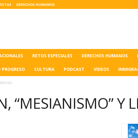
VISTAS
DERECHOS HUMANOS
ACIONALES
RETOS ESPECIALES
DERECHOS HUMANOS
O PROGRESO
CULTURA
PODCAST
VIDEOS
INMIGRA
IBERTAD
, “MESIANISMO” Y 