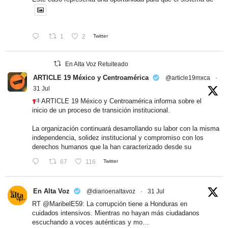
1
2
Twitter
En Alta Voz Retuiteado
ARTICLE 19 México y Centroamérica
@article19mxca
·
31 Jul
ARTICLE 19 México y Centroamérica informa sobre el
inicio de un proceso de transición institucional.
La organización continuará desarrollando su labor con la misma
independencia, solidez institucional y compromiso con los
derechos humanos que la han caracterizado desde su
67
116
Twitter
En Alta Voz
@diarioenaltavoz
·
31 Jul
RT
@MaribelE59
: La corrupción tiene a Honduras en
cuidados intensivos. Mientras no hayan más ciudadanos
escuchando a voces auténticas y mo…