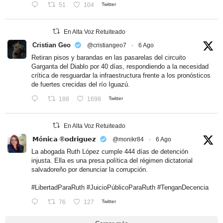
51
104
Twitter
En Alta Voz Retuiteado
Cristian Geo
@cristiangeo7
·
6 Ago
Retiran pisos y barandas en las pasarelas del circuito
Garganta del Diablo por 40 días, respondiendo a la necesidad
crítica de resguardar la infraestructura frente a los pronósticos
de fuertes crecidas del río Iguazú.
188
1698
Twitter
En Alta Voz Retuiteado
𝗠ó𝗻𝗶𝗰𝗮 ®𝗼𝗱𝗿𝗶𝗴𝘂𝗲𝘇
@monikr84
·
6 Ago
La abogada Ruth López cumple 444 días de detención
injusta. Ella es una presa política del régimen dictatorial
salvadoreño por denunciar la corrupción.
#LibertadParaRuth
#JuicioPúblicoParaRuth
#TenganDecencia
76
127
Twitter