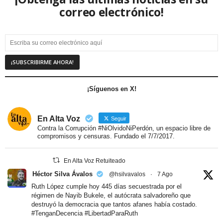
correo electrónico!
¡Síguenos en X!
En Alta Voz
Seguir
Contra la Corrupción #NiOlvidoNiPerdón, un espacio libre de
compromisos y censuras. Fundado el 7/7/2017.
En Alta Voz Retuiteado
Héctor Silva Ávalos
@hsilvavalos
·
7 Ago
Ruth López cumple hoy 445 días secuestrada por el
régimen de Nayib Bukele, el autócrata salvadoreño que
destruyó la democracia que tantos afanes había costado.
#TenganDecencia
#LibertadParaRuth