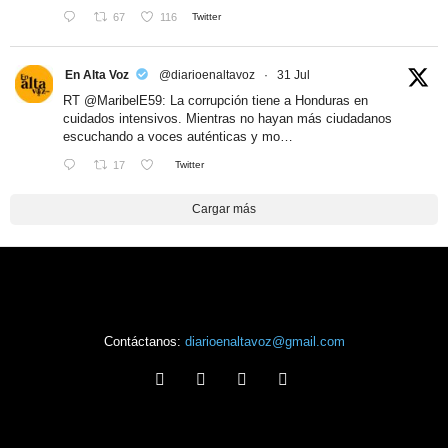
67
116
Twitter
En Alta Voz
@diarioenaltavoz
·
31 Jul
RT
@MaribelE59
: La corrupción tiene a Honduras en
cuidados intensivos. Mientras no hayan más ciudadanos
escuchando a voces auténticas y mo…
17
Twitter
Cargar más
Contáctanos:
diarioenaltavoz@gmail.com