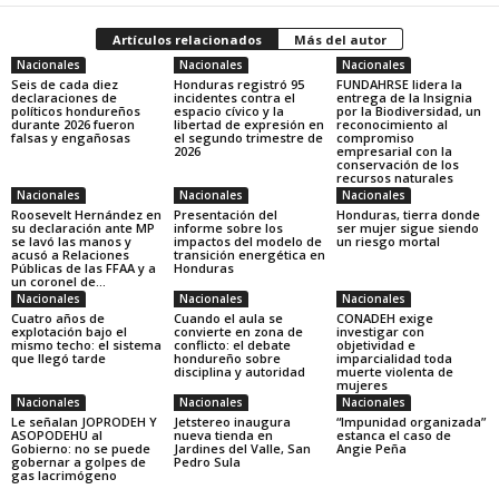
Artículos relacionados
Más del autor
Nacionales
Nacionales
Nacionales
Seis de cada diez
Honduras registró 95
FUNDAHRSE lidera la
declaraciones de
incidentes contra el
entrega de la Insignia
políticos hondureños
espacio cívico y la
por la Biodiversidad, un
durante 2026 fueron
libertad de expresión en
reconocimiento al
falsas y engañosas
el segundo trimestre de
compromiso
2026
empresarial con la
conservación de los
recursos naturales
Nacionales
Nacionales
Nacionales
Roosevelt Hernández en
Presentación del
Honduras, tierra donde
su declaración ante MP
informe sobre los
ser mujer sigue siendo
se lavó las manos y
impactos del modelo de
un riesgo mortal
acusó a Relaciones
transición energética en
Públicas de las FFAA y a
Honduras
un coronel de...
Nacionales
Nacionales
Nacionales
Cuatro años de
Cuando el aula se
CONADEH exige
explotación bajo el
convierte en zona de
investigar con
mismo techo: el sistema
conflicto: el debate
objetividad e
que llegó tarde
hondureño sobre
imparcialidad toda
disciplina y autoridad
muerte violenta de
mujeres
Nacionales
Nacionales
Nacionales
Le señalan JOPRODEH Y
Jetstereo inaugura
“Impunidad organizada”
ASOPODEHU al
nueva tienda en
estanca el caso de
Gobierno: no se puede
Jardines del Valle, San
Angie Peña
gobernar a golpes de
Pedro Sula
gas lacrimógeno