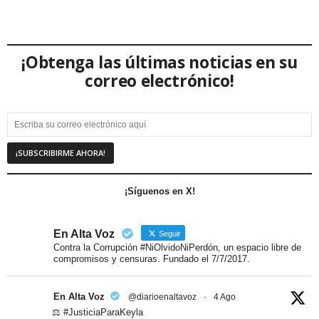
¡Obtenga las últimas noticias en su
correo electrónico!
¡Síguenos en X!
En Alta Voz
Seguir
Contra la Corrupción #NiOlvidoNiPerdón, un espacio libre de
compromisos y censuras. Fundado el 7/7/2017.
En Alta Voz
@diarioenaltavoz
·
4 Ago
⚖️ #JusticiaParaKeyla