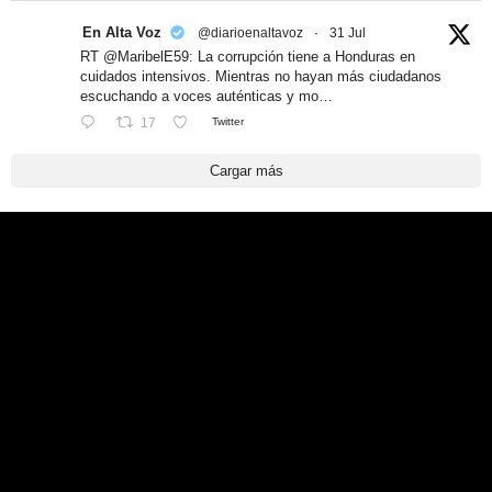
En Alta Voz
@diarioenaltavoz
·
31 Jul
RT @MaribelE59: La corrupción tiene a Honduras en
cuidados intensivos. Mientras no hayan más ciudadanos
escuchando a voces auténticas y mo…
17
Twitter
Cargar más