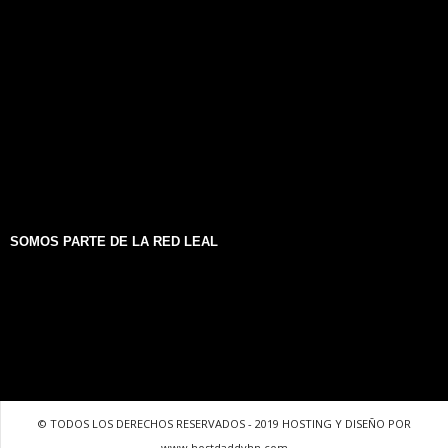
SOMOS PARTE DE LA RED LEAL
© TODOS LOS DERECHOS RESERVADOS - 2019 HOSTING Y DISEÑO POR
www.hostdaddyhn.com