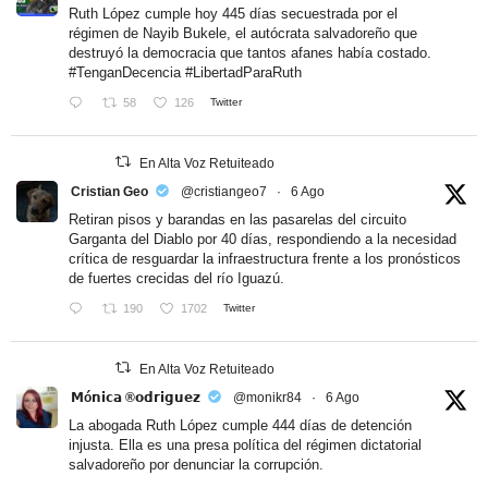
Ruth López cumple hoy 445 días secuestrada por el
régimen de Nayib Bukele, el autócrata salvadoreño que
destruyó la democracia que tantos afanes había costado.
#TenganDecencia
#LibertadParaRuth
58
126
Twitter
En Alta Voz Retuiteado
Cristian Geo
@cristiangeo7
·
6 Ago
Retiran pisos y barandas en las pasarelas del circuito
Garganta del Diablo por 40 días, respondiendo a la necesidad
crítica de resguardar la infraestructura frente a los pronósticos
de fuertes crecidas del río Iguazú.
190
1702
Twitter
En Alta Voz Retuiteado
𝗠ó𝗻𝗶𝗰𝗮 ®𝗼𝗱𝗿𝗶𝗴𝘂𝗲𝘇
@monikr84
·
6 Ago
La abogada Ruth López cumple 444 días de detención
injusta. Ella es una presa política del régimen dictatorial
salvadoreño por denunciar la corrupción.