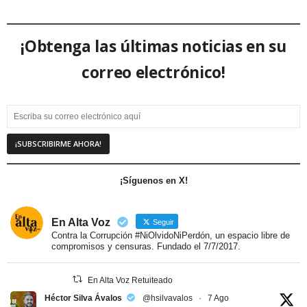
¡Obtenga las últimas noticias en su
correo electrónico!
¡Síguenos en X!
En Alta Voz
Seguir
Contra la Corrupción #NiOlvidoNiPerdón, un espacio libre de
compromisos y censuras. Fundado el 7/7/2017.
En Alta Voz Retuiteado
Héctor Silva Ávalos
@hsilvavalos
·
7 Ago