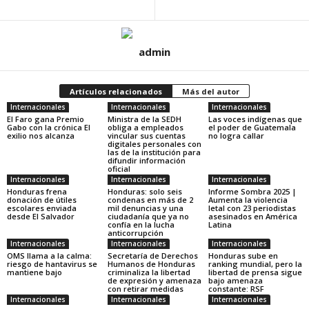
admin
Artículos relacionados
Más del autor
Internacionales
Internacionales
Internacionales
El Faro gana Premio
Ministra de la SEDH
Las voces indígenas que
Gabo con la crónica El
obliga a empleados
el poder de Guatemala
exilio nos alcanza
vincular sus cuentas
no logra callar
digitales personales con
las de la institución para
difundir información
oficial
Internacionales
Internacionales
Internacionales
Honduras frena
Honduras: solo seis
Informe Sombra 2025 |
donación de útiles
condenas en más de 2
Aumenta la violencia
escolares enviada
mil denuncias y una
letal con 23 periodistas
desde El Salvador
ciudadanía que ya no
asesinados en América
confía en la lucha
Latina
anticorrupción
Internacionales
Internacionales
Internacionales
OMS llama a la calma:
Secretaría de Derechos
Honduras sube en
riesgo de hantavirus se
Humanos de Honduras
ranking mundial, pero la
mantiene bajo
criminaliza la libertad
libertad de prensa sigue
de expresión y amenaza
bajo amenaza
con retirar medidas
constante: RSF
Internacionales
Internacionales
Internacionales