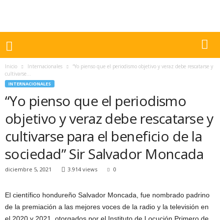
Inicio
Internacionales
“Yo pienso que el periodismo objetivo y veraz debe rescatarse y
cultivarse...
INTERNACIONALES
“Yo pienso que el periodismo
objetivo y veraz debe rescatarse y
cultivarse para el beneficio de la
sociedad” Sir Salvador Moncada
diciembre 5, 2021
3.914 views
0
El científico hondureño Salvador Moncada, fue nombrado padrino
de la premiación a las mejores voces de la radio y la televisión en
el 2020 y 2021, otorgados por el Instituto de Locución Primero de