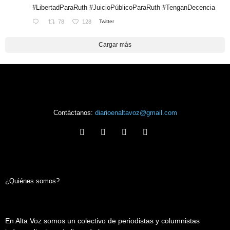
#LibertadParaRuth
#JuicioPúblicoParaRuth
#TenganDecencia
78
128
Twitter
Cargar más
Contáctanos:
diarioenaltavoz@gmail.com
¿Quiénes somos?
En Alta Voz somos un colectivo de periodistas y columnistas