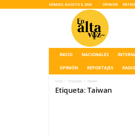
SÁBADO, AGOSTO 8, 2026
OPINION
ENTRE
L
a
s
u
l
t
i
INICIO
NACIONALES
INTERN
m
a
OPINIÓN
REPORTAJES
RADI
s
n
Inicio
Etiquetas
Taiwan
o
Etiqueta: Taiwan
t
i
c
i
a
s
d
e