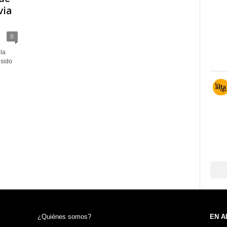
via
0
la
 sido
¿Quiénes somos?
EN A