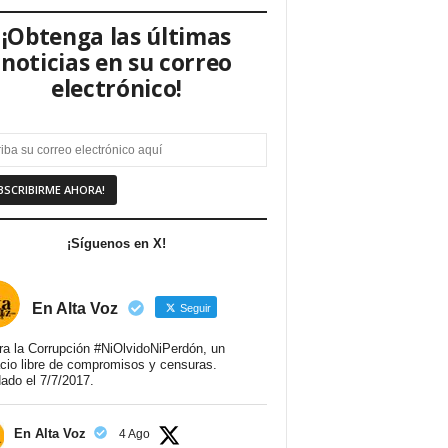
¡Obtenga las últimas
noticias en su correo
electrónico!
¡Síguenos en X!
En Alta Voz
Seguir
ra la Corrupción #NiOlvidoNiPerdón, un
cio libre de compromisos y censuras.
ado el 7/7/2017.
En Alta Voz
4 Ago