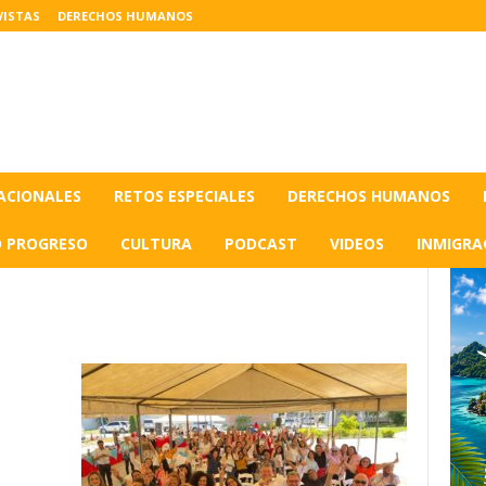
VISTAS
DERECHOS HUMANOS
ACIONALES
RETOS ESPECIALES
DERECHOS HUMANOS
O PROGRESO
CULTURA
PODCAST
VIDEOS
INMIGRA