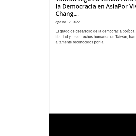
la Democracia en AsiaPor Vi
Chang,...
agosto 12, 2022
El grado de desarrollo de la democracia política, 
libertad y los derechos humanos en Taiwán, han
altamente reconocidos por la...