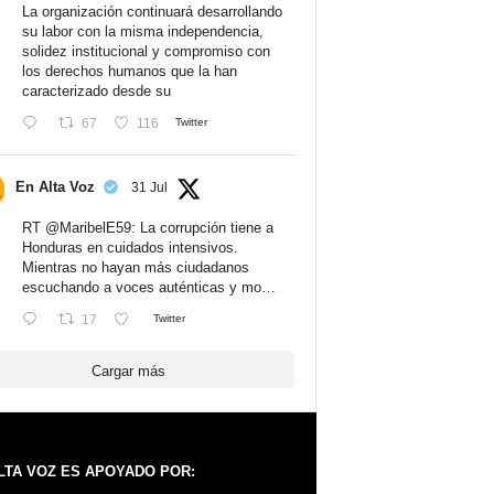
La organización continuará desarrollando
su labor con la misma independencia,
solidez institucional y compromiso con
los derechos humanos que la han
caracterizado desde su
67
116
Twitter
En Alta Voz
31 Jul
RT
@MaribelE59
: La corrupción tiene a
Honduras en cuidados intensivos.
Mientras no hayan más ciudadanos
escuchando a voces auténticas y mo…
17
Twitter
Cargar más
LTA VOZ ES APOYADO POR: