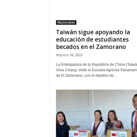
H
o
n
Nacionales
d
Taiwán sigue apoyando la
u
r
educación de estudiantes
a
becados en el Zamorano
s
febrero 18, 2023
y
e
La Embajadora de la República de China (Taiwá
l
Vivia Chang, visitó la Escuela Agrícola Panamer
de El Zamorano, con el objetivo de...
m
u
n
d
o