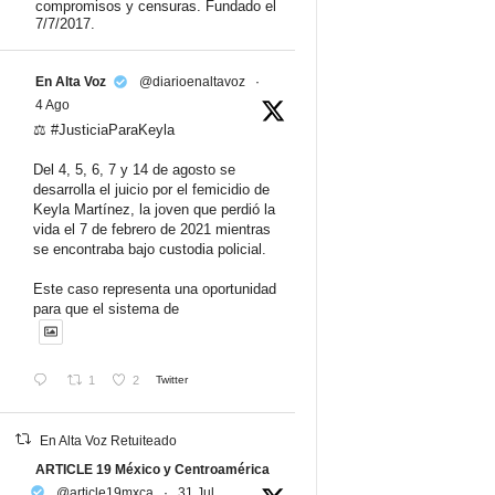
compromisos y censuras. Fundado el
7/7/2017.
En Alta Voz
@diarioenaltavoz
·
4 Ago
⚖️ #JusticiaParaKeyla
Del 4, 5, 6, 7 y 14 de agosto se
desarrolla el juicio por el femicidio de
Keyla Martínez, la joven que perdió la
vida el 7 de febrero de 2021 mientras
se encontraba bajo custodia policial.
Este caso representa una oportunidad
para que el sistema de
1
2
Twitter
En Alta Voz Retuiteado
ARTICLE 19 México y Centroamérica
@article19mxca
·
31 Jul