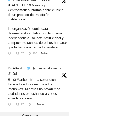
📢 ARTICLE 19 México y
Centroamérica informa sobre el inicio
de un proceso de transición
institucional.
La organización continuará
desarrollando su labor con la misma
independencia, solidez institucional y
compromiso con los derechos humanos
que la han caracterizado desde su
67
116
Twitter
En Alta Voz
@diarioenaltavoz
·
31 Jul
RT @MaribelE59: La corrupción
tiene a Honduras en cuidados
intensivos. Mientras no hayan más
ciudadanos escuchando a voces
auténticas y mo…
17
Twitter
Cargar más