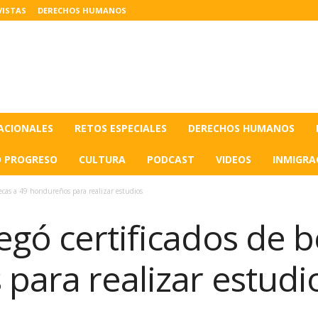
VISTAS
DERECHOS HUMANOS
ACIONALES
RETOS ESPECIALES
DERECHOS HUMANOS
O PROGRESO
CULTURA
PODCAST
VIDEOS
INMIGRA
ecas a 49 hondureños para realizar estudios
gó certificados de b
para realizar estudi