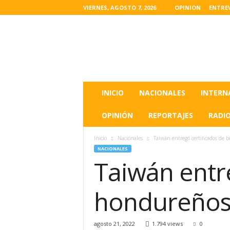
VIERNES, AGOSTO 7, 2026
OPINION
ENTRE
L
a
s
u
l
t
i
INICIO
NACIONALES
INTERN
m
a
OPINIÓN
REPORTAJES
RADI
s
n
Inicio
Nacionales
Taiwán entregó certificados de b
o
NACIONALES
t
Taiwán entre
i
c
i
hondureños 
a
s
d
agosto 21, 2022
1.794 views
0
e