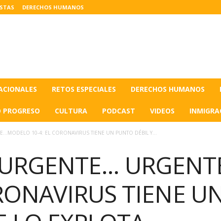
ISTAS
DERECHOS HUMANOS
ACIONALES
RETOS ESPECIALES
DERECHOS HUMANOS
O PROGRESO
CULTURA
PODCAST
VIDEOS
INMIGRA
MODELO 10-4: EL CORONAVIRUS TIENE UN PUNTO DÉBIL Y...
 URGENTE… URGEN
ORONAVIRUS TIENE 