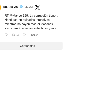
En Alta Voz
31 Jul
RT
@MaribelE59
: La corrupción tiene a
Honduras en cuidados intensivos.
Mientras no hayan más ciudadanos
escuchando a voces auténticas y mo…
17
Twitter
Cargar más