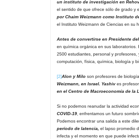
un instituto de investigación en Reho
el sentido de que ofrece sólo de grado y 
por Chaim Weizmann como Instituto de 
el Instituto Weizmann de Ciencias en su 
Antes de convertirse en Presidente de
en química orgánica en sus laboratorios. E
2500 estudiantes, personal y profesores,
computación, física, química, biología y b
[2]
Alon y Milo
son profesores de biologí
Weizmann, en Israel. Yashiv
es profeso
en el Centro de Macroeconomía de la
Si no podemos reanudar la actividad econ
COVID-19
, enfrentamos un futuro sombrío
Podemos encontrar una salida a este dil
período de latencia,
el lapso promedio d
infecta y el momento en que puede infecta