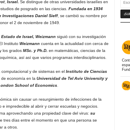
vot
,
Israel.
Se distingue de otras universidades israelíes en
estudios de posgrado en las ciencias.
Fundada en 1934
Investigaciones Daniel Sieff
, se cambió su nombre por
honor el 2 de noviembre de 1949.
l Estado de Israel, Weizmann
siguió con su investigación
l Instituto
Weizmann
cuenta en la actualidad con cerca de
 y los grados
MSc. y Ph.D.
en matemáticas, ciencias de la
ioquímica, así así que varios programas interdisciplinarios.
Cont
espa
Fund
a computacional y de sistemas en el
Instituto de Ciencias
r de economía en la
Universidad de Tel Aviv University y
 London School of Economics
.
ómica sin causar un resurgimiento de infecciones de la
 e impredecible al abrir y cerrar escuelas y negocios.
ema aprovechando una propiedad clave del virus:
su
e tres días entre el momento en que una persona se
r a otros.