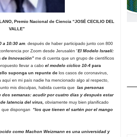
ANO, Premio Nacional de Ciencia “JOSÉ CECILIO DEL
VALLE”
0 a 10:30 am
. después de haber participado junto con 800
econferencia por Zoom desde Jerusalén “
El Modelo Israelí:
a de Innovación”
me di cuenta que un grupo de científicos
ropuesto llevar a cabo
el modelo cíclico 10-4
para
 ello suponga un repunte de
los casos de coronavirus,
a aquí en mi país nadie ha mencionado algo al respecto,
sunto mis disculpas, habida cuenta que
las personas
de dos semanas: acudir por cuatro días y después estar
de latencia del virus,
obviamente muy bien planificado
tro que dispongan
“los que tienen el sartén por el mango
onocido como Machon Weizmann es una universidad y