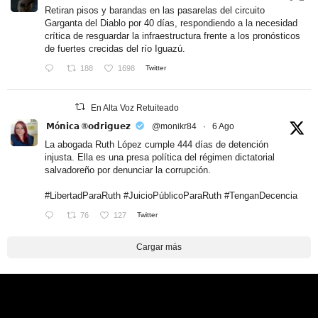
Retiran pisos y barandas en las pasarelas del circuito
Garganta del Diablo por 40 días, respondiendo a la necesidad
crítica de resguardar la infraestructura frente a los pronósticos
de fuertes crecidas del río Iguazú.
188
1698
Twitter
En Alta Voz Retuiteado
𝗠ó𝗻𝗶𝗰𝗮 ®𝗼𝗱𝗿𝗶𝗴𝘂𝗲𝘇
@monikr84
·
6 Ago
La abogada Ruth López cumple 444 días de detención
injusta. Ella es una presa política del régimen dictatorial
salvadoreño por denunciar la corrupción.
#LibertadParaRuth
#JuicioPúblicoParaRuth
#TenganDecencia
76
127
Twitter
Cargar más