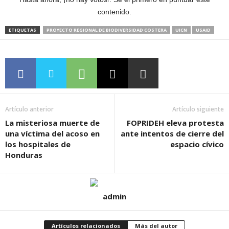
contenido.
ETIQUETAS
PROYECTO REGIONAL DE BIODIVERSIDAD COSTERA
UICN
USAID
Artículo anterior
Artículo siguiente
La misteriosa muerte de
FOPRIDEH eleva protesta
una víctima del acoso en
ante intentos de cierre del
los hospitales de
espacio cívico
Honduras
admin
Artículos relacionados
Más del autor