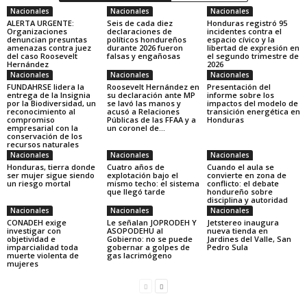
Nacionales
Nacionales
Nacionales
ALERTA URGENTE:
Seis de cada diez
Honduras registró 95
Organizaciones
declaraciones de
incidentes contra el
denuncian presuntas
políticos hondureños
espacio cívico y la
amenazas contra juez
durante 2026 fueron
libertad de expresión en
del caso Roosevelt
falsas y engañosas
el segundo trimestre de
Hernández
2026
Nacionales
Nacionales
Nacionales
FUNDAHRSE lidera la
Roosevelt Hernández en
Presentación del
entrega de la Insignia
su declaración ante MP
informe sobre los
por la Biodiversidad, un
se lavó las manos y
impactos del modelo de
reconocimiento al
acusó a Relaciones
transición energética en
compromiso
Públicas de las FFAA y a
Honduras
empresarial con la
un coronel de...
conservación de los
recursos naturales
Nacionales
Nacionales
Nacionales
Honduras, tierra donde
Cuatro años de
Cuando el aula se
ser mujer sigue siendo
explotación bajo el
convierte en zona de
un riesgo mortal
mismo techo: el sistema
conflicto: el debate
que llegó tarde
hondureño sobre
disciplina y autoridad
Nacionales
Nacionales
Nacionales
CONADEH exige
Le señalan JOPRODEH Y
Jetstereo inaugura
investigar con
ASOPODEHU al
nueva tienda en
objetividad e
Gobierno: no se puede
Jardines del Valle, San
imparcialidad toda
gobernar a golpes de
Pedro Sula
muerte violenta de
gas lacrimógeno
mujeres