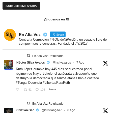
¡Síguenos en X!
En Alta Voz
Seguir
Contra la Corrupción #NiOlvidoNiPerdón, un espacio libre de
compromisos y censuras. Fundado el 7/7/2017.
En Alta Voz Retuiteado
Héctor Silva Ávalos
@hsilvavalos
·
7 Ago
Ruth López cumple hoy 445 días secuestrada por el
régimen de Nayib Bukele, el autócrata salvadoreño que
destruyó la democracia que tantos afanes había costado.
#TenganDecencia
#LibertadParaRuth
51
104
Twitter
En Alta Voz Retuiteado
Cristian Geo
@cristiangeo7
·
6 Ago