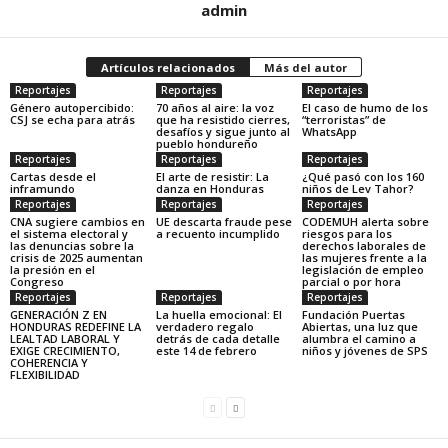
admin
Artículos relacionados
Más del autor
Reportajes
Reportajes
Reportajes
Género autopercibido:
70 años al aire: la voz
El caso de humo de los
CSJ se echa para atrás
que ha resistido cierres,
“terroristas” de
desafíos y sigue junto al
WhatsApp
pueblo hondureño
Reportajes
Reportajes
Reportajes
Cartas desde el
El arte de resistir: La
¿Qué pasó con los 160
inframundo
danza en Honduras
niños de Lev Tahor?
Reportajes
Reportajes
Reportajes
CNA sugiere cambios en
UE descarta fraude pese
CODEMUH alerta sobre
el sistema electoral y
a recuento incumplido
riesgos para los
las denuncias sobre la
derechos laborales de
crisis de 2025 aumentan
las mujeres frente a la
la presión en el
legislación de empleo
Congreso
parcial o por hora
Reportajes
Reportajes
Reportajes
GENERACIÓN Z EN
La huella emocional: El
Fundación Puertas
HONDURAS REDEFINE LA
verdadero regalo
Abiertas, una luz que
LEALTAD LABORAL Y
detrás de cada detalle
alumbra el camino a
EXIGE CRECIMIENTO,
este 14 de febrero
niños y jóvenes de SPS
COHERENCIA Y
FLEXIBILIDAD