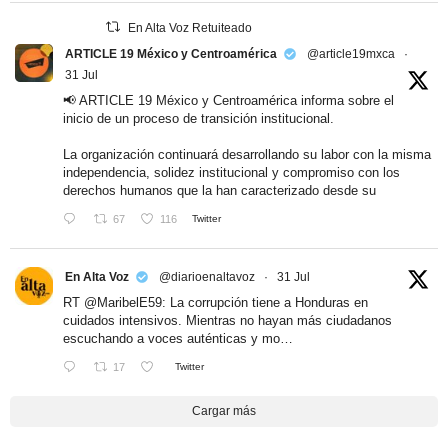
En Alta Voz Retuiteado
ARTICLE 19 México y Centroamérica
@article19mxca
·
31 Jul
📢 ARTICLE 19 México y Centroamérica informa sobre el
inicio de un proceso de transición institucional.
La organización continuará desarrollando su labor con la misma
independencia, solidez institucional y compromiso con los
derechos humanos que la han caracterizado desde su
67
116
Twitter
En Alta Voz
@diarioenaltavoz
·
31 Jul
RT
@MaribelE59
: La corrupción tiene a Honduras en
cuidados intensivos. Mientras no hayan más ciudadanos
escuchando a voces auténticas y mo…
17
Twitter
Cargar más