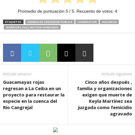
Promedio de puntuación
5
/ 5. Recuento de votos:
4
ETIQUETAS
AGENDA DE SEGURIDAD PUBLICA
CHAMELECON
VIOLENCIA
WARRIORS ZULU NATION HONDURAS
Artículo anterior
Artículo siguiente
Guacamayas rojas
Cinco años después ,
regresan a La Ceiba en un
familia y organizaciones
proyecto para restaurar la
exigen que muerte de
especie en la cuenca del
Keyla Martínez sea
Río Cangrejal
juzgada como femicidio
agravado