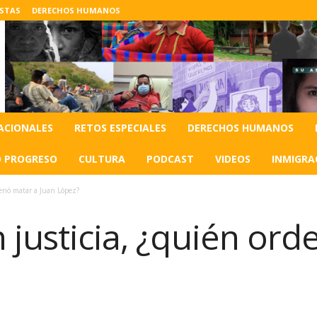
ISTAS
DERECHOS HUMANOS
ACIONALES
RETOS ESPECIALES
DERECHOS HUMANOS
O PROGRESO
CULTURA
PODCAST
VIDEOS
INMIGRA
denó matar a Juan López?
 justicia, ¿quién or