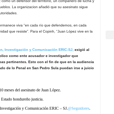
como un defensor del territorio, un compañero de lucha y
pueblos. La organizacion añadió que su asesinato sigue
autoridades.
permanece viva “en cada río que defendemos, en cada
ad que resiste”. Para el Copinh, “Juan López vive en la
ón, Investigación y Comunicación ERIC-SJ,
exigió al
blico como ente acusador e investigador que
s pertinentes. Esto con el fin de que en la audiencia
ado de lo Penal en San Pedro Sula puedan irse a juicio
10 meses del asesinato de Juan López.
 Estado hondureño justicia.
 Investigación y Comunicación ERIC – SJ.
@Seguidores
.