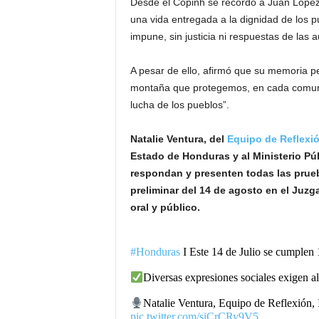
Desde el Copinh se recordó a Juan López 
una vida entregada a la dignidad de los 
impune, sin justicia ni respuestas de las 
A pesar de ello, afirmó que su memoria 
montaña que protegemos, en cada comunid
lucha de los pueblos”.
Natalie Ventura, del
Equipo de Reflexi
Estado de Honduras y al Ministerio Pú
respondan y presenten todas las prueba
preliminar del 14 de agosto en el Juzg
oral y público.
#Honduras
I Este 14 de Julio se cumplen 
Diversas expresiones sociales exigen al
Natalie Ventura, Equipo de Reflexión,
pic.twitter.com/siCrCRy9V5