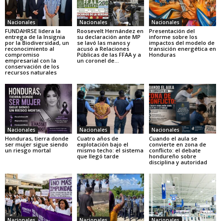
Nacionales
Nacionales
Nacionales
FUNDAHRSE lidera la
Roosevelt Hernández en
Presentación del
entrega de la Insignia
su declaración ante MP
informe sobre los
por la Biodiversidad, un
se lavó las manos y
impactos del modelo de
reconocimiento al
acusó a Relaciones
transición energética en
compromiso
Públicas de las FFAA y a
Honduras
empresarial con la
un coronel de...
conservación de los
recursos naturales
Nacionales
Nacionales
Nacionales
Honduras, tierra donde
Cuatro años de
Cuando el aula se
ser mujer sigue siendo
explotación bajo el
convierte en zona de
un riesgo mortal
mismo techo: el sistema
conflicto: el debate
que llegó tarde
hondureño sobre
disciplina y autoridad
Nacionales
Nacionales
Nacionales