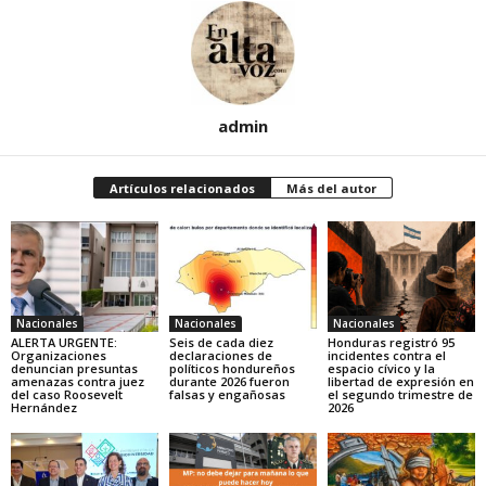
admin
Artículos relacionados
Más del autor
Nacionales
Nacionales
Nacionales
ALERTA URGENTE:
Seis de cada diez
Honduras registró 95
Organizaciones
declaraciones de
incidentes contra el
denuncian presuntas
políticos hondureños
espacio cívico y la
amenazas contra juez
durante 2026 fueron
libertad de expresión en
del caso Roosevelt
falsas y engañosas
el segundo trimestre de
Hernández
2026