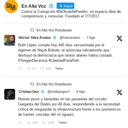
En Alta Voz
Seguir
Contra la Corrupción #NiOlvidoNiPerdón, un espacio libre de
compromisos y censuras. Fundado el 7/7/2017.
En Alta Voz Retuiteado
Héctor Silva Ávalos
@hsilvavalos
·
7 Ago
Ruth López cumple hoy 445 días secuestrada por el
régimen de Nayib Bukele, el autócrata salvadoreño que
destruyó la democracia que tantos afanes había costado.
#TenganDecencia
#LibertadParaRuth
51
104
Twitter
En Alta Voz Retuiteado
Cristian Geo
@cristiangeo7
·
6 Ago
Retiran pisos y barandas en las pasarelas del circuito
Garganta del Diablo por 40 días, respondiendo a la necesidad
crítica de resguardar la infraestructura frente a los pronósticos
de fuertes crecidas del río Iguazú.
188
1698
Twitter