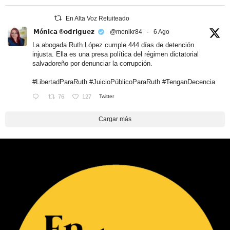
En Alta Voz Retuiteado
𝗠ó𝗻𝗶𝗰𝗮 ®𝗼𝗱𝗿𝗶𝗴𝘂𝗲𝘇
@monikr84
·
6 Ago
La abogada Ruth López cumple 444 días de detención
injusta. Ella es una presa política del régimen dictatorial
salvadoreño por denunciar la corrupción.
#LibertadParaRuth
#JuicioPúblicoParaRuth
#TenganDecencia
76
127
Twitter
Cargar más