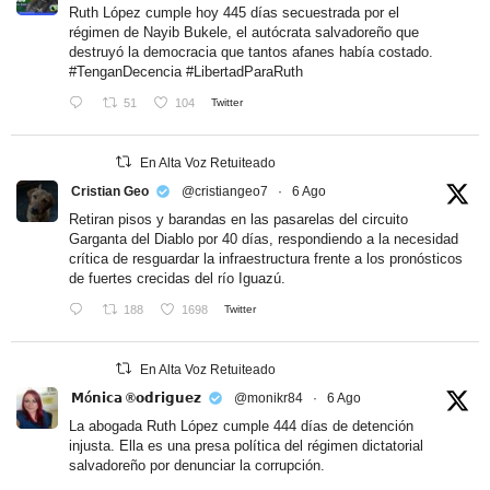
Ruth López cumple hoy 445 días secuestrada por el
régimen de Nayib Bukele, el autócrata salvadoreño que
destruyó la democracia que tantos afanes había costado.
#TenganDecencia
#LibertadParaRuth
51
104
Twitter
En Alta Voz Retuiteado
Cristian Geo
@cristiangeo7
·
6 Ago
Retiran pisos y barandas en las pasarelas del circuito
Garganta del Diablo por 40 días, respondiendo a la necesidad
crítica de resguardar la infraestructura frente a los pronósticos
de fuertes crecidas del río Iguazú.
188
1698
Twitter
En Alta Voz Retuiteado
𝗠ó𝗻𝗶𝗰𝗮 ®𝗼𝗱𝗿𝗶𝗴𝘂𝗲𝘇
@monikr84
·
6 Ago
La abogada Ruth López cumple 444 días de detención
injusta. Ella es una presa política del régimen dictatorial
salvadoreño por denunciar la corrupción.