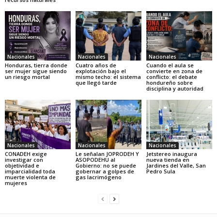
Nacionales
Nacionales
Nacionales
Honduras, tierra donde
Cuatro años de
Cuando el aula se
ser mujer sigue siendo
explotación bajo el
convierte en zona de
un riesgo mortal
mismo techo: el sistema
conflicto: el debate
que llegó tarde
hondureño sobre
disciplina y autoridad
Nacionales
Nacionales
Nacionales
CONADEH exige
Le señalan JOPRODEH Y
Jetstereo inaugura
investigar con
ASOPODEHU al
nueva tienda en
objetividad e
Gobierno: no se puede
Jardines del Valle, San
imparcialidad toda
gobernar a golpes de
Pedro Sula
muerte violenta de
gas lacrimógeno
mujeres