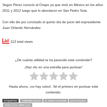
Según Pérez conoció al Chapo ya que vivió en México en los años
2011 y 2012 luego que lo abordaron en San Pedro Sula.
Con ello dio por concluido el quinto día de juicio del expresidente
Juan Orlando Hernández.
113 total views
¿De cuánta utilidad te ha parecido este contenido?
¡Haz clic en una estrella para puntuar!
Hasta ahora, ¡no hay votos!. Sé el primero en puntuar este
contenido.
ETIQUETAS
CAMPAÑA DE JOH
EL CHAPO GUZMAN
JUICIO DE JOH
NARCO DIO 24000 A JOH