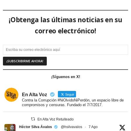
¡Obtenga las últimas noticias en su
correo electrónico!
¡Síguenos en X!
En Alta Voz
Seguir
Contra la Corrupción #NiOlvidoNiPerdón, un espacio libre de
compromisos y censuras. Fundado el 7/7/2017.
En Alta Voz Retuiteado
Héctor Silva Ávalos
@hsilvavalos
·
7 Ago