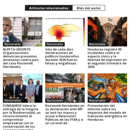
Artículos relacionados
Más del autor
Nacionales
Nacionales
Nacionales
ALERTA URGENTE:
Seis de cada diez
Honduras registró 95
Organizaciones
declaraciones de
incidentes contra el
denuncian presuntas
políticos hondureños
espacio cívico y la
amenazas contra juez
durante 2026 fueron
libertad de expresión en
del caso Roosevelt
falsas y engañosas
el segundo trimestre de
Hernández
2026
Nacionales
Nacionales
Nacionales
FUNDAHRSE lidera la
Roosevelt Hernández en
Presentación del
entrega de la Insignia
su declaración ante MP
informe sobre los
por la Biodiversidad, un
se lavó las manos y
impactos del modelo de
reconocimiento al
acusó a Relaciones
transición energética en
compromiso
Públicas de las FFAA y a
Honduras
empresarial con la
un coronel de...
conservación de los
recursos naturales