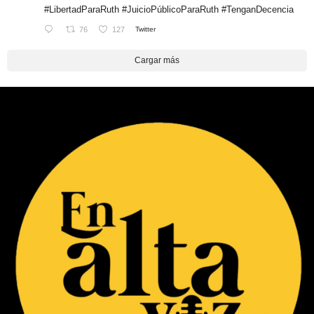
#LibertadParaRuth
#JuicioPúblicoParaRuth
#TenganDecencia
76
127
Twitter
Cargar más