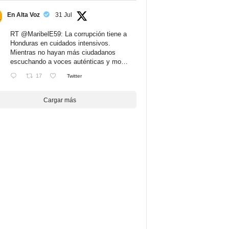
En Alta Voz
31 Jul
RT
@MaribelE59
: La corrupción tiene a
Honduras en cuidados intensivos.
Mientras no hayan más ciudadanos
escuchando a voces auténticas y mo…
17
Twitter
Cargar más