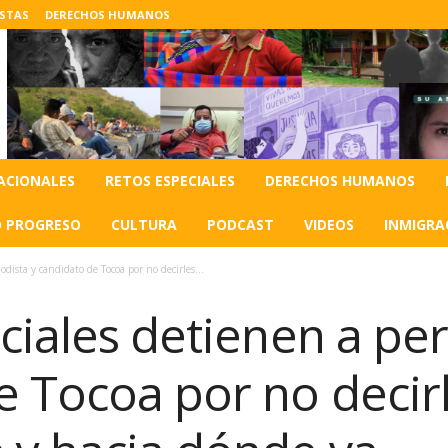
ISTAS
DERECHOS HUMANOS
ACIONALES
RETOS ESPECIALES
DERECHOS HUMANOS
O PROGRESO
CULTURA
PODCAST
VIDEOS
INMIGRA
odista y candidato de Tocoa por no decirles...
ciales detienen a per
e Tocoa por no decir