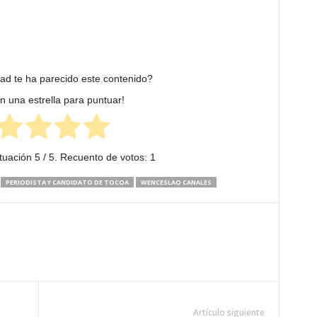
dad te ha parecido este contenido?
en una estrella para puntuar!
tuación
5
/ 5. Recuento de votos:
1
PERIODISTA Y CANDIDATO DE TOCOA
WENCESLAO CANALES
Artículo siguiente