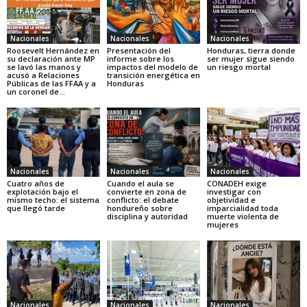
Nacionales
Nacionales
Nacionales
Roosevelt Hernández en
Presentación del
Honduras, tierra donde
su declaración ante MP
informe sobre los
ser mujer sigue siendo
se lavó las manos y
impactos del modelo de
un riesgo mortal
acusó a Relaciones
transición energética en
Públicas de las FFAA y a
Honduras
un coronel de...
Nacionales
Nacionales
Nacionales
Cuatro años de
Cuando el aula se
CONADEH exige
explotación bajo el
convierte en zona de
investigar con
mismo techo: el sistema
conflicto: el debate
objetividad e
que llegó tarde
hondureño sobre
imparcialidad toda
disciplina y autoridad
muerte violenta de
mujeres
Nacionales
Nacionales
Nacionales