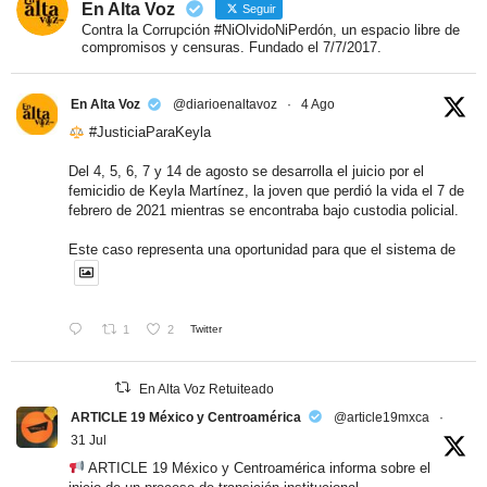
En Alta Voz
Seguir
Contra la Corrupción #NiOlvidoNiPerdón, un espacio libre de
compromisos y censuras. Fundado el 7/7/2017.
En Alta Voz
@diarioenaltavoz
·
4 Ago
#JusticiaParaKeyla
Del 4, 5, 6, 7 y 14 de agosto se desarrolla el juicio por el
femicidio de Keyla Martínez, la joven que perdió la vida el 7 de
febrero de 2021 mientras se encontraba bajo custodia policial.
Este caso representa una oportunidad para que el sistema de
1
2
Twitter
En Alta Voz Retuiteado
ARTICLE 19 México y Centroamérica
@article19mxca
·
31 Jul
ARTICLE 19 México y Centroamérica informa sobre el