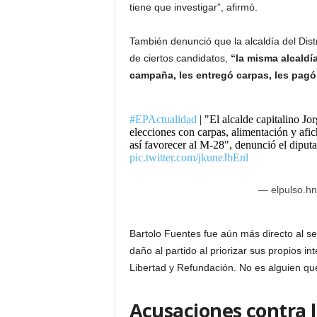
tiene que investigar”, afirmó.
También denunció que la alcaldía del Dist
de ciertos candidatos,
“la misma alcaldí
campaña, les entregó carpas, les pagó
#EPActualidad
| "El alcalde capitalino Jo
elecciones con carpas, alimentación y afi
así favorecer al M-28", denunció el diput
pic.twitter.com/jkuneJbEnl
— elpulso.h
Bartolo Fuentes fue aún más directo al s
daño al partido al priorizar sus propios i
Libertad y Refundación. No es alguien que
Acusaciones contra 