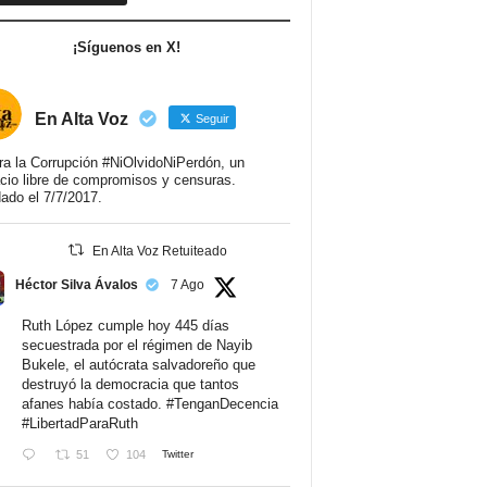
¡Síguenos en X!
En Alta Voz
Seguir
ra la Corrupción #NiOlvidoNiPerdón, un
cio libre de compromisos y censuras.
ado el 7/7/2017.
En Alta Voz Retuiteado
Héctor Silva Ávalos
7 Ago
Ruth López cumple hoy 445 días
secuestrada por el régimen de Nayib
Bukele, el autócrata salvadoreño que
destruyó la democracia que tantos
afanes había costado.
#TenganDecencia
#LibertadParaRuth
51
104
Twitter