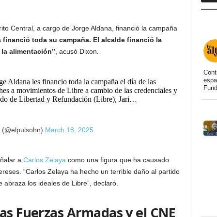
rito Central, a cargo de Jorge Aldana, financió la campaña
a financió toda su campaña. El alcalde financió la
 la alimentación”
, acusó Dixon.
Cont
espa
rge Aldana les financio toda la campaña el día de las
Fund
ches a movimientos de Libre a cambio de las credenciales y
ado de Libertad y Refundación (Libre), Jari…
n (@elpulsohn)
March 18, 2025
eñalar a
Carlos Zelaya
como una figura que ha causado
ntereses. “Carlos Zelaya ha hecho un terrible daño al partido
 abraza los ideales de Libre”, declaró.
las Fuerzas Armadas y el CNE