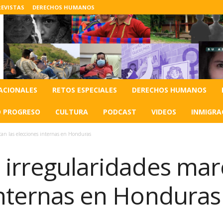
EVISTAS
DERECHOS HUMANOS
ACIONALES
RETOS ESPECIALES
DERECHOS HUMANOS
O PROGRESO
CULTURA
PODCAST
VIDEOS
INMIGRA
can las elecciones internas en Honduras
 irregularidades mar
internas en Honduras