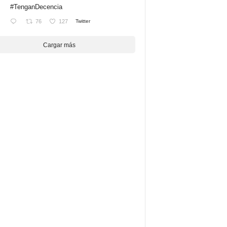
#TenganDecencia
76
127
Twitter
Cargar más