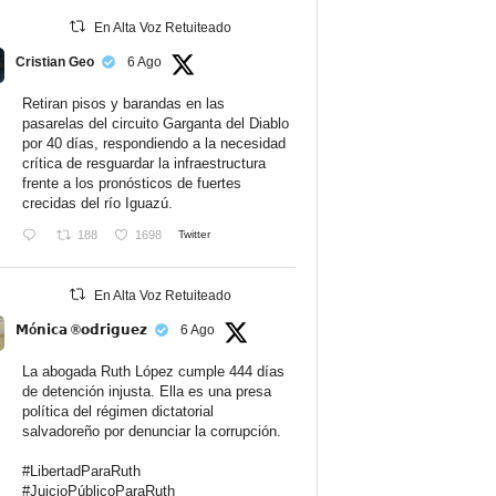
En Alta Voz Retuiteado
Cristian Geo
6 Ago
Retiran pisos y barandas en las
pasarelas del circuito Garganta del Diablo
por 40 días, respondiendo a la necesidad
crítica de resguardar la infraestructura
frente a los pronósticos de fuertes
crecidas del río Iguazú.
188
1698
Twitter
En Alta Voz Retuiteado
𝗠ó𝗻𝗶𝗰𝗮 ®𝗼𝗱𝗿𝗶𝗴𝘂𝗲𝘇
6 Ago
La abogada Ruth López cumple 444 días
de detención injusta. Ella es una presa
política del régimen dictatorial
salvadoreño por denunciar la corrupción.
#LibertadParaRuth
#JuicioPúblicoParaRuth