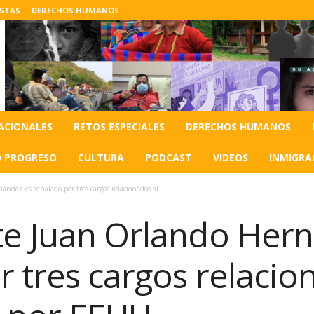
ISTAS
DERECHOS HUMANOS
ACIONALES
RETOS ESPECIALES
DERECHOS HUMANOS
O PROGRESO
CULTURA
PODCAST
VIDEOS
INMIGRA
ndez es señalado por tres cargos relacionados al...
te Juan Orlando Her
 tres cargos relacio