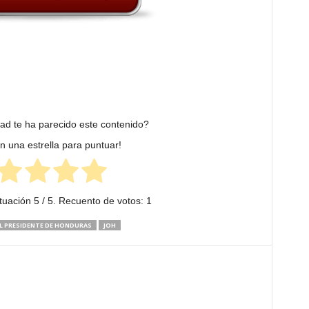
dad te ha parecido este contenido?
en una estrella para puntuar!
tuación
5
/ 5. Recuento de votos:
1
L PRESIDENTE DE HONDURAS
JOH