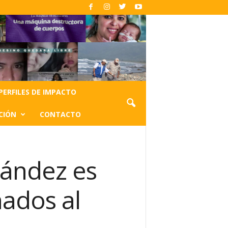
PERFILES DE IMPACTO
CIÓN
CONTACTO
nández es
nados al