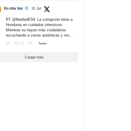
En Alta Voz
31 Jul
RT
@MaribelE59
: La corrupción tiene a
Honduras en cuidados intensivos.
Mientras no hayan más ciudadanos
escuchando a voces auténticas y mo…
17
Twitter
Cargar más