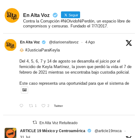
En Alta Voz
Seguir
Contra la Corrupción #NiOlvidoNiPerdón, un espacio libre de
compromisos y censuras. Fundado el 7/7/2017.
En Alta Voz
@diarioenaltavoz
·
4 Ago
#JusticiaParaKeyla
Del 4, 5, 6, 7 y 14 de agosto se desarrolla el juicio por el
femicidio de Keyla Martínez, la joven que perdió la vida el 7 de
febrero de 2021 mientras se encontraba bajo custodia policial.
Este caso representa una oportunidad para que el sistema de
1
2
Twitter
En Alta Voz Retuiteado
ARTICLE 19 México y Centroamérica
@article19mxca
·
31 Jul