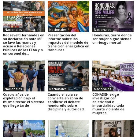
Nacionales
Nacionales
Nacionales
Roosevelt Hernández en
Presentación del
Honduras, tierra donde
su declaración ante MP
informe sobre los
ser mujer sigue siendo
se lavó las manos y
impactos del modelo de
un riesgo mortal
acusó a Relaciones
transición energética en
Públicas de las FFAA y a
Honduras
un coronel de...
Nacionales
Nacionales
Nacionales
Cuatro años de
Cuando el aula se
CONADEH exige
explotación bajo el
convierte en zona de
investigar con
mismo techo: el sistema
conflicto: el debate
objetividad e
que llegó tarde
hondureño sobre
imparcialidad toda
disciplina y autoridad
muerte violenta de
mujeres