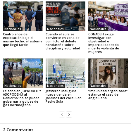
Nacionales
Nacionales
Nacionales
Cuatro años de
Cuando el aula se
CONADEH exige
explotación bajo el
convierte en zona de
investigar con
mismo techo: el sistema
conflicto: el debate
objetividad e
que llegó tarde
hondureño sobre
imparcialidad toda
disciplina y autoridad
muerte violenta de
mujeres
Nacionales
Nacionales
Nacionales
Le señalan JOPRODEH Y
Jetstereo inaugura
“Impunidad organizada”
ASOPODEHU al
nueva tienda en
estanca el caso de
Gobierno: no se puede
Jardines del Valle, San
Angie Peña
gobernar a golpes de
Pedro Sula
gas lacrimógeno
2 Comentarios