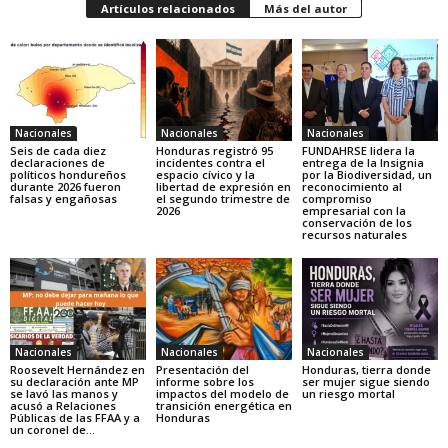
Artículos relacionados
Más del autor
Nacionales
Nacionales
Nacionales
Seis de cada diez
Honduras registró 95
FUNDAHRSE lidera la
declaraciones de
incidentes contra el
entrega de la Insignia
políticos hondureños
espacio cívico y la
por la Biodiversidad, un
durante 2026 fueron
libertad de expresión en
reconocimiento al
falsas y engañosas
el segundo trimestre de
compromiso
2026
empresarial con la
conservación de los
recursos naturales
Nacionales
Nacionales
Nacionales
Roosevelt Hernández en
Presentación del
Honduras, tierra donde
su declaración ante MP
informe sobre los
ser mujer sigue siendo
se lavó las manos y
impactos del modelo de
un riesgo mortal
acusó a Relaciones
transición energética en
Públicas de las FFAA y a
Honduras
un coronel de...