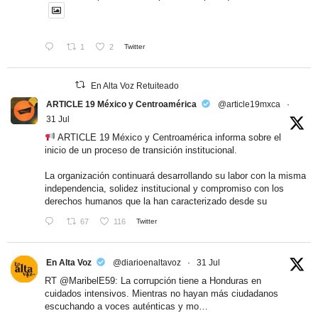
1
2
Twitter
En Alta Voz Retuiteado
ARTICLE 19 México y Centroamérica
@article19mxca
·
31 Jul
ARTICLE 19 México y Centroamérica informa sobre el
inicio de un proceso de transición institucional.
La organización continuará desarrollando su labor con la misma
independencia, solidez institucional y compromiso con los
derechos humanos que la han caracterizado desde su
67
116
Twitter
En Alta Voz
@diarioenaltavoz
·
31 Jul
RT
@MaribelE59
: La corrupción tiene a Honduras en
cuidados intensivos. Mientras no hayan más ciudadanos
escuchando a voces auténticas y mo…