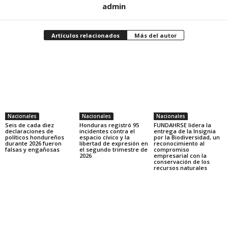
admin
Artículos relacionados
Más del autor
Nacionales
Nacionales
Nacionales
Seis de cada diez
Honduras registró 95
FUNDAHRSE lidera la
declaraciones de
incidentes contra el
entrega de la Insignia
políticos hondureños
espacio cívico y la
por la Biodiversidad, un
durante 2026 fueron
libertad de expresión en
reconocimiento al
falsas y engañosas
el segundo trimestre de
compromiso
2026
empresarial con la
conservación de los
recursos naturales