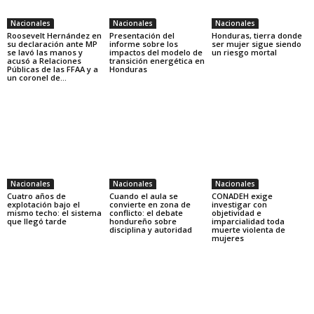
Nacionales
Nacionales
Nacionales
Roosevelt Hernández en
Presentación del
Honduras, tierra donde
su declaración ante MP
informe sobre los
ser mujer sigue siendo
se lavó las manos y
impactos del modelo de
un riesgo mortal
acusó a Relaciones
transición energética en
Públicas de las FFAA y a
Honduras
un coronel de...
Nacionales
Nacionales
Nacionales
Cuatro años de
Cuando el aula se
CONADEH exige
explotación bajo el
convierte en zona de
investigar con
mismo techo: el sistema
conflicto: el debate
objetividad e
que llegó tarde
hondureño sobre
imparcialidad toda
disciplina y autoridad
muerte violenta de
mujeres