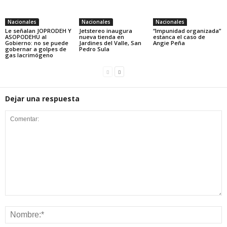
Nacionales
Nacionales
Nacionales
Le señalan JOPRODEH Y
Jetstereo inaugura
“Impunidad organizada”
ASOPODEHU al
nueva tienda en
estanca el caso de
Gobierno: no se puede
Jardines del Valle, San
Angie Peña
gobernar a golpes de
Pedro Sula
gas lacrimógeno
Dejar una respuesta