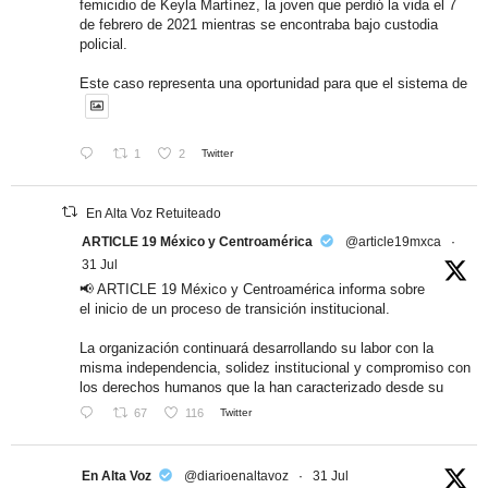
femicidio de Keyla Martínez, la joven que perdió la vida el 7
de febrero de 2021 mientras se encontraba bajo custodia
policial.
Este caso representa una oportunidad para que el sistema de
1
2
Twitter
En Alta Voz Retuiteado
ARTICLE 19 México y Centroamérica
@article19mxca
·
31 Jul
📢 ARTICLE 19 México y Centroamérica informa sobre
el inicio de un proceso de transición institucional.
La organización continuará desarrollando su labor con la
misma independencia, solidez institucional y compromiso con
los derechos humanos que la han caracterizado desde su
67
116
Twitter
En Alta Voz
@diarioenaltavoz
·
31 Jul