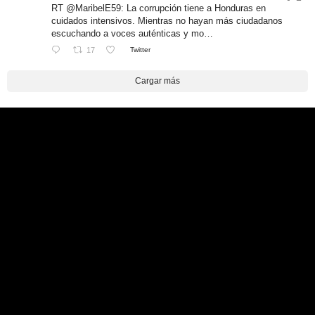
RT @MaribelE59: La corrupción tiene a Honduras en
cuidados intensivos. Mientras no hayan más ciudadanos
escuchando a voces auténticas y mo…
17
Twitter
Cargar más