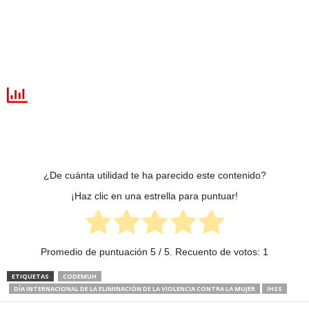
¿De cuánta utilidad te ha parecido este contenido?
¡Haz clic en una estrella para puntuar!
Promedio de puntuación
5
/ 5. Recuento de votos:
1
ETIQUETAS
CODEMUH
DÍA INTERNACIONAL DE LA ELIMINACIÓN DE LA VIOLENCIA CONTRA LA MUJER
IHSS