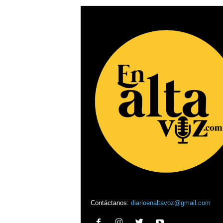
Contáctanos:
diarioenaltavoz@gmail.com