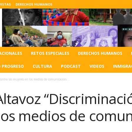
VISTAS
DERECHOS HUMANOS
ACIONALES
RETOS ESPECIALES
DERECHOS HUMANOS
O PROGRESO
CULTURA
PODCAST
VIDEOS
INMIGRA
contra las mujeres en los medios de comunicación...
ltavoz “Discriminació
los medios de comun