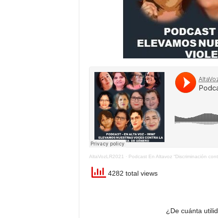
AltaVozLR2021
·
Podcast En Altavoz “Discriminación con
4282 total views
¿De cuánta utili