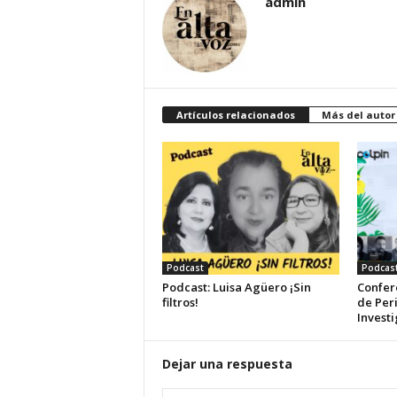
admin
Artículos relacionados
Más del autor
Podcast
Podcas
Podcast: Luisa Agüero ¡Sin
Confer
filtros!
de Per
Invest
Dejar una respuesta