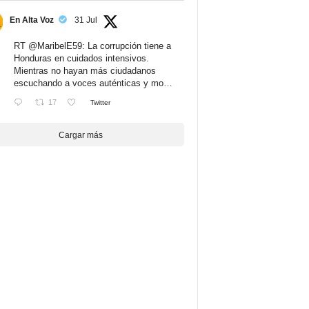
En Alta Voz
31 Jul
RT
@MaribelE59
: La corrupción tiene a
Honduras en cuidados intensivos.
Mientras no hayan más ciudadanos
escuchando a voces auténticas y mo…
17
Twitter
Cargar más