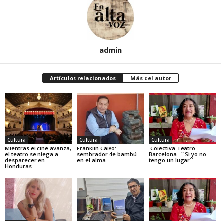
admin
Artículos relacionados
Más del autor
Cultura
Cultura
Cultura
Mientras el cine avanza,
Franklin Calvo:
Colectiva Teatro
el teatro se niega a
sembrador de bambú
Barcelona ´´Si yo no
desparecer en
en el alma
tengo un lugar´´
Honduras