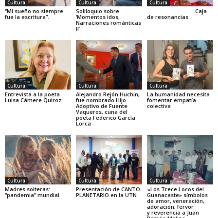
Cultura
Cultura
Cultura
“Mi sueño no siempre
Soliloquio sobre
Caja
fue la escritura”.
‘Momentos idos,
de resonancias
Narraciones románticas
II’
Cultura
Cultura
Cultura
Entrevista a la poeta
Alejandro Rejón Huchin,
La humanidad necesita
Luisa Cámere Quiroz
fue nombrado Hijo
fomentar empatía
Adoptivo de Fuente
colectiva
Vaqueros, cuna del
poeta Federico García
Lorca
Cultura
Cultura
Cultura
Madres solteras:
Presentación de CANTO
«Los Trece Locos del
“pandemia” mundial
PLANETARIO en la UTN
Guanacaste» símbolos
de amor, veneración,
adoración, fervor
y reverencia a Juan