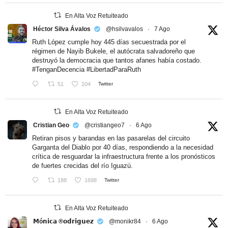
En Alta Voz Retuiteado
Héctor Silva Ávalos
@hsilvavalos
·
7 Ago
Ruth López cumple hoy 445 días secuestrada por el
régimen de Nayib Bukele, el autócrata salvadoreño que
destruyó la democracia que tantos afanes había costado.
#TenganDecencia
#LibertadParaRuth
51
104
Twitter
En Alta Voz Retuiteado
Cristian Geo
@cristiangeo7
·
6 Ago
Retiran pisos y barandas en las pasarelas del circuito
Garganta del Diablo por 40 días, respondiendo a la necesidad
crítica de resguardar la infraestructura frente a los pronósticos
de fuertes crecidas del río Iguazú.
188
1698
Twitter
En Alta Voz Retuiteado
𝗠ó𝗻𝗶𝗰𝗮 ®𝗼𝗱𝗿𝗶𝗴𝘂𝗲𝘇
@monikr84
·
6 Ago