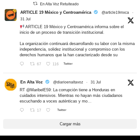
En Alta Voz Retuiteado
ARTICLE 19 México y Centroamérica
@article19mxca
·
31 Jul
ARTICLE 19 México y Centroamérica informa sobre el
inicio de un proceso de transición institucional.
La organización continuará desarrollando su labor con la misma
independencia, solidez institucional y compromiso con los
derechos humanos que la han caracterizado desde su
67
116
Twitter
En Alta Voz
@diarioenaltavoz
·
31 Jul
RT
@MaribelE59
: La corrupción tiene a Honduras en
cuidados intensivos. Mientras no hayan más ciudadanos
escuchando a voces auténticas y mo…
17
Twitter
Cargar más