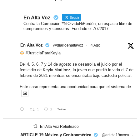
En Alta Voz
Seguir
Contra la Corrupción #NiOlvidoNiPerdón, un espacio libre de
compromisos y censuras. Fundado el 7/7/2017.
En Alta Voz
@diarioenaltavoz
·
4 Ago
#JusticiaParaKeyla
Del 4, 5, 6, 7 y 14 de agosto se desarrolla el juicio por el
femicidio de Keyla Martínez, la joven que perdió la vida el 7 de
febrero de 2021 mientras se encontraba bajo custodia policial.
Este caso representa una oportunidad para que el sistema de
1
2
Twitter
En Alta Voz Retuiteado
ARTICLE 19 México y Centroamérica
@article19mxca
·