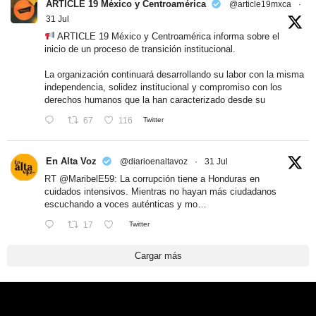
ARTICLE 19 México y Centroamérica
@article19mxca
·
31 Jul
ARTICLE 19 México y Centroamérica informa sobre el
inicio de un proceso de transición institucional.
La organización continuará desarrollando su labor con la misma
independencia, solidez institucional y compromiso con los
derechos humanos que la han caracterizado desde su
67
116
Twitter
En Alta Voz
@diarioenaltavoz
·
31 Jul
RT
@MaribelE59
: La corrupción tiene a Honduras en
cuidados intensivos. Mientras no hayan más ciudadanos
escuchando a voces auténticas y mo…
17
Twitter
Cargar más