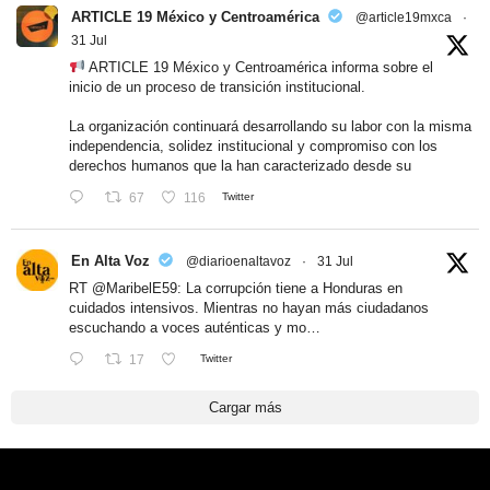
ARTICLE 19 México y Centroamérica
@article19mxca
·
31 Jul
ARTICLE 19 México y Centroamérica informa sobre el
inicio de un proceso de transición institucional.
La organización continuará desarrollando su labor con la misma
independencia, solidez institucional y compromiso con los
derechos humanos que la han caracterizado desde su
67
116
Twitter
En Alta Voz
@diarioenaltavoz
·
31 Jul
RT
@MaribelE59
: La corrupción tiene a Honduras en
cuidados intensivos. Mientras no hayan más ciudadanos
escuchando a voces auténticas y mo…
17
Twitter
Cargar más