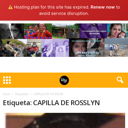
Hosting plan for this site has expired.
Renew now
to
avoid service disruption.
Inicio
Etiquetas
CAPILLA DE ROSSLYN
Etiqueta: CAPILLA DE ROSSLYN