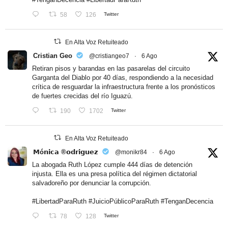
58
126
Twitter
En Alta Voz Retuiteado
Cristian Geo
@cristiangeo7
·
6 Ago
Retiran pisos y barandas en las pasarelas del circuito
Garganta del Diablo por 40 días, respondiendo a la necesidad
crítica de resguardar la infraestructura frente a los pronósticos
de fuertes crecidas del río Iguazú.
190
1702
Twitter
En Alta Voz Retuiteado
𝗠ó𝗻𝗶𝗰𝗮 ®𝗼𝗱𝗿𝗶𝗴𝘂𝗲𝘇
@monikr84
·
6 Ago
La abogada Ruth López cumple 444 días de detención
injusta. Ella es una presa política del régimen dictatorial
salvadoreño por denunciar la corrupción.
#LibertadParaRuth
#JuicioPúblicoParaRuth
#TenganDecencia
78
128
Twitter