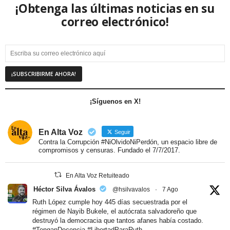
¡Obtenga las últimas noticias en su
correo electrónico!
¡Síguenos en X!
En Alta Voz
Seguir
Contra la Corrupción #NiOlvidoNiPerdón, un espacio libre de
compromisos y censuras. Fundado el 7/7/2017.
En Alta Voz Retuiteado
Héctor Silva Ávalos
@hsilvavalos
·
7 Ago
Ruth López cumple hoy 445 días secuestrada por el
régimen de Nayib Bukele, el autócrata salvadoreño que
destruyó la democracia que tantos afanes había costado.
#TenganDecencia
#LibertadParaRuth