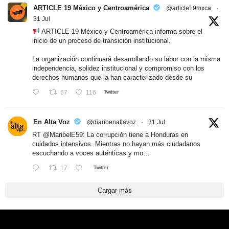
ARTICLE 19 México y Centroamérica
@article19mxca
·
31 Jul
ARTICLE 19 México y Centroamérica informa sobre el
inicio de un proceso de transición institucional.
La organización continuará desarrollando su labor con la misma
independencia, solidez institucional y compromiso con los
derechos humanos que la han caracterizado desde su
67
116
Twitter
En Alta Voz
@diarioenaltavoz
·
31 Jul
RT
@MaribelE59
: La corrupción tiene a Honduras en
cuidados intensivos. Mientras no hayan más ciudadanos
escuchando a voces auténticas y mo…
17
Twitter
Cargar más