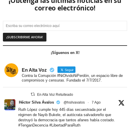
¡Obtenga las últimas noticias en su
correo electrónico!
¡Síguenos en X!
En Alta Voz
Seguir
Contra la Corrupción #NiOlvidoNiPerdón, un espacio libre de
compromisos y censuras. Fundado el 7/7/2017.
En Alta Voz Retuiteado
Héctor Silva Ávalos
@hsilvavalos
·
7 Ago
Ruth López cumple hoy 445 días secuestrada por el
régimen de Nayib Bukele, el autócrata salvadoreño que
destruyó la democracia que tantos afanes había costado.
#TenganDecencia
#LibertadParaRuth