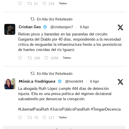
51
104
Twitter
En Alta Voz Retuiteado
Cristian Geo
@cristiangeo7
·
6 Ago
Retiran pisos y barandas en las pasarelas del circuito
Garganta del Diablo por 40 días, respondiendo a la necesidad
crítica de resguardar la infraestructura frente a los pronósticos
de fuertes crecidas del río Iguazú.
188
1698
Twitter
En Alta Voz Retuiteado
𝗠ó𝗻𝗶𝗰𝗮 ®𝗼𝗱𝗿𝗶𝗴𝘂𝗲𝘇
@monikr84
·
6 Ago
La abogada Ruth López cumple 444 días de detención
injusta. Ella es una presa política del régimen dictatorial
salvadoreño por denunciar la corrupción.
#LibertadParaRuth
#JuicioPúblicoParaRuth
#TenganDecencia
76
127
Twitter