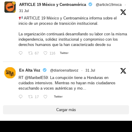
ARTICLE 19 México y Centroamérica
@article19mxca
·
31 Jul
ARTICLE 19 México y Centroamérica informa sobre el
inicio de un proceso de transición institucional.
La organización continuará desarrollando su labor con la misma
independencia, solidez institucional y compromiso con los
derechos humanos que la han caracterizado desde su
67
116
Twitter
En Alta Voz
@diarioenaltavoz
·
31 Jul
RT
@MaribelE59
: La corrupción tiene a Honduras en
cuidados intensivos. Mientras no hayan más ciudadanos
escuchando a voces auténticas y mo…
17
Twitter
Cargar más