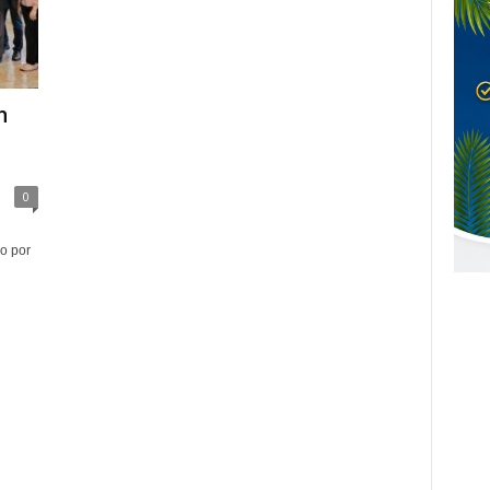
n
0
o por