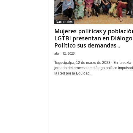
H
o
n
Nacionales
d
Mujeres políticas y població
u
r
LGTBI presentan en Diálogo
a
Político sus demandas...
s
abril 12, 2023
y
e
Tegucigalpa, 12 de marzo de 2023.- En la sexta
l
jornada del proceso de diálogo político impulsad
la Red por la Equidad...
m
u
n
d
o