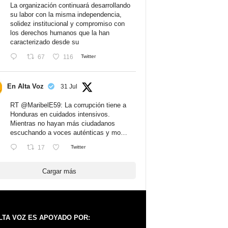
La organización continuará desarrollando
su labor con la misma independencia,
solidez institucional y compromiso con
los derechos humanos que la han
caracterizado desde su
67
116
Twitter
En Alta Voz
31 Jul
RT
@MaribelE59
: La corrupción tiene a
Honduras en cuidados intensivos.
Mientras no hayan más ciudadanos
escuchando a voces auténticas y mo…
17
Twitter
Cargar más
LTA VOZ ES APOYADO POR: