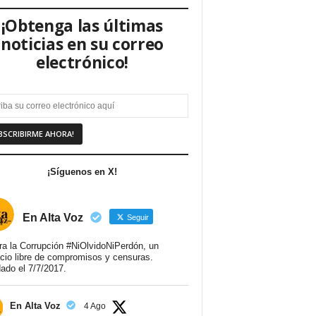
¡Obtenga las últimas
noticias en su correo
electrónico!
¡Síguenos en X!
En Alta Voz
Seguir
ra la Corrupción #NiOlvidoNiPerdón, un
cio libre de compromisos y censuras.
ado el 7/7/2017.
En Alta Voz
4 Ago