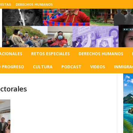
VISTAS
DERECHOS HUMANOS
ACIONALES
RETOS ESPECIALES
DERECHOS HUMANOS
O PROGRESO
CULTURA
PODCAST
VIDEOS
INMIGRA
ctorales