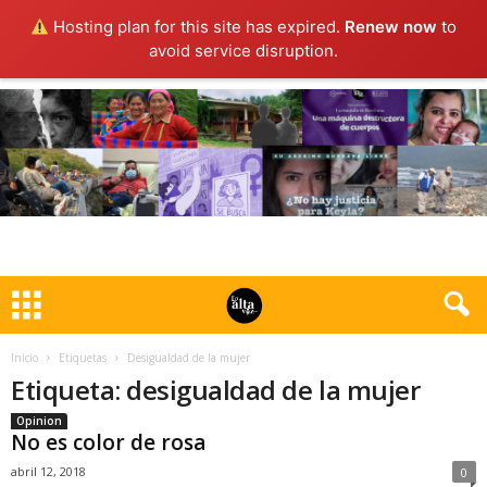
Hosting plan for this site has expired.
Renew now
to
avoid service disruption.
Inicio
Etiquetas
Desigualdad de la mujer
Etiqueta: desigualdad de la mujer
Opinion
No es color de rosa
abril 12, 2018
0