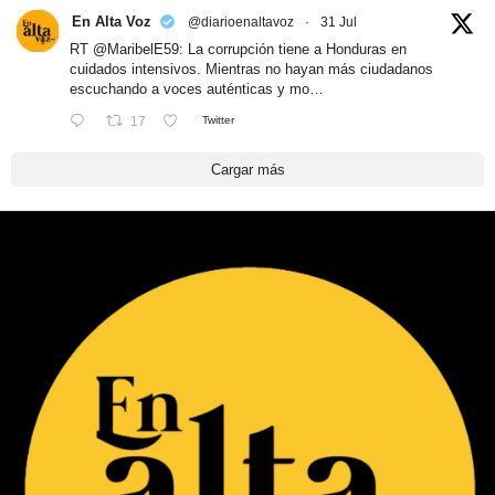
En Alta Voz
@diarioenaltavoz
·
31 Jul
RT
@MaribelE59
: La corrupción tiene a Honduras en
cuidados intensivos. Mientras no hayan más ciudadanos
escuchando a voces auténticas y mo…
17
Twitter
Cargar más