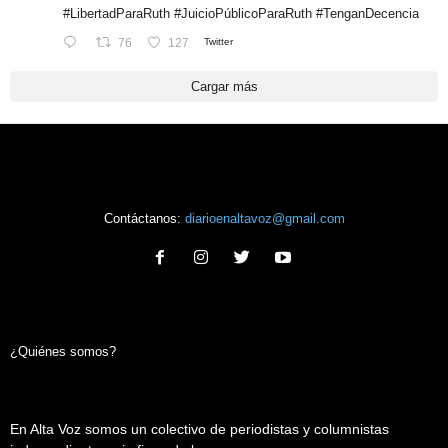
#LibertadParaRuth
#JuicioPúblicoParaRuth
#TenganDecencia
76
127
Twitter
Cargar más
Contáctanos:
diarioenaltavoz@gmail.com
¿Quiénes somos?
En Alta Voz somos un colectivo de periodistas y columnistas