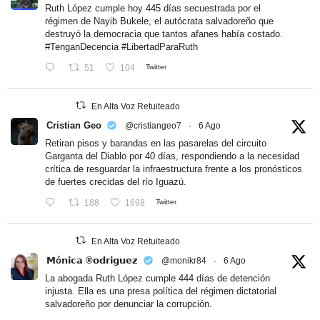
Ruth López cumple hoy 445 días secuestrada por el
régimen de Nayib Bukele, el autócrata salvadoreño que
destruyó la democracia que tantos afanes había costado.
#TenganDecencia
#LibertadParaRuth
51
104
Twitter
En Alta Voz Retuiteado
Cristian Geo
@cristiangeo7
·
6 Ago
Retiran pisos y barandas en las pasarelas del circuito
Garganta del Diablo por 40 días, respondiendo a la necesidad
crítica de resguardar la infraestructura frente a los pronósticos
de fuertes crecidas del río Iguazú.
188
1698
Twitter
En Alta Voz Retuiteado
𝗠ó𝗻𝗶𝗰𝗮 ®𝗼𝗱𝗿𝗶𝗴𝘂𝗲𝘇
@monikr84
·
6 Ago
La abogada Ruth López cumple 444 días de detención
injusta. Ella es una presa política del régimen dictatorial
salvadoreño por denunciar la corrupción.