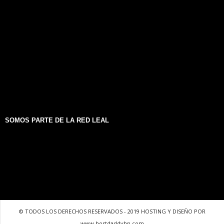
SOMOS PARTE DE LA RED LEAL
© TODOS LOS DERECHOS RESERVADOS - 2019 HOSTING Y DISEÑO POR
www.hostdaddyhn.com