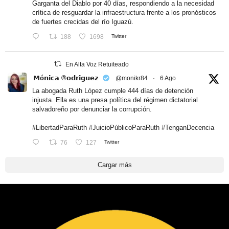
Garganta del Diablo por 40 días, respondiendo a la necesidad
crítica de resguardar la infraestructura frente a los pronósticos
de fuertes crecidas del río Iguazú.
188
1698
Twitter
En Alta Voz Retuiteado
𝗠ó𝗻𝗶𝗰𝗮 ®𝗼𝗱𝗿𝗶𝗴𝘂𝗲𝘇
@monikr84
·
6 Ago
La abogada Ruth López cumple 444 días de detención
injusta. Ella es una presa política del régimen dictatorial
salvadoreño por denunciar la corrupción.
#LibertadParaRuth
#JuicioPúblicoParaRuth
#TenganDecencia
76
127
Twitter
Cargar más