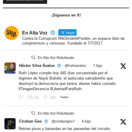
¡Síguenos en X!
En Alta Voz
Seguir
Contra la Corrupción #NiOlvidoNiPerdón, un espacio libre de
compromisos y censuras. Fundado el 7/7/2017.
En Alta Voz Retuiteado
Héctor Silva Ávalos
@hsilvavalos
·
7 Ago
Ruth López cumple hoy 445 días secuestrada por el
régimen de Nayib Bukele, el autócrata salvadoreño que
destruyó la democracia que tantos afanes había costado.
#TenganDecencia
#LibertadParaRuth
51
104
Twitter
En Alta Voz Retuiteado
Cristian Geo
@cristiangeo7
·
6 Ago
Retiran pisos y barandas en las pasarelas del circuito