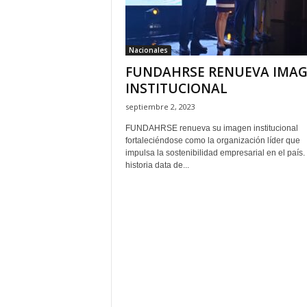
H
o
n
Nacionales
d
FUNDAHRSE RENUEVA IMA
u
r
INSTITUCIONAL
a
septiembre 2, 2023
s
y
FUNDAHRSE renueva su imagen institucional
fortaleciéndose como la organización líder que
e
impulsa la sostenibilidad empresarial en el país.
l
historia data de...
m
u
n
d
o