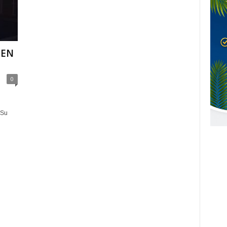
GEN
0
 Su