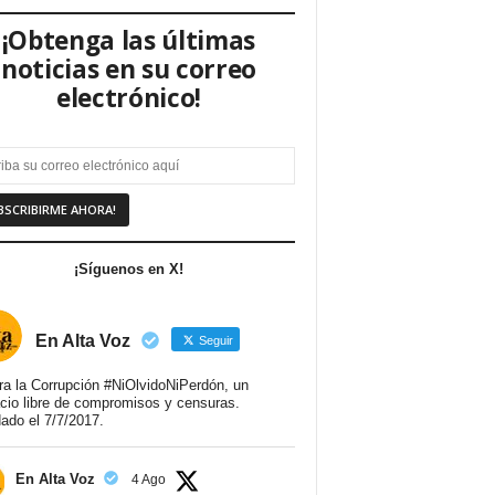
¡Obtenga las últimas
noticias en su correo
electrónico!
¡Síguenos en X!
En Alta Voz
Seguir
ra la Corrupción #NiOlvidoNiPerdón, un
cio libre de compromisos y censuras.
ado el 7/7/2017.
En Alta Voz
4 Ago