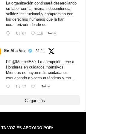
La organización continuará desarrollando
su labor con la misma independencia,
solidez institucional y compromiso con
los derechos humanos que la han
caracterizado desde su
67
116
Twitter
En Alta Voz
31 Jul
RT
@MaribelE59
: La corrupción tiene a
Honduras en cuidados intensivos.
Mientras no hayan más ciudadanos
escuchando a voces auténticas y mo…
17
Twitter
Cargar más
LTA VOZ ES APOYADO POR: