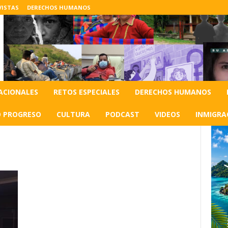
VISTAS
DERECHOS HUMANOS
ACIONALES
RETOS ESPECIALES
DERECHOS HUMANOS
O PROGRESO
CULTURA
PODCAST
VIDEOS
INMIGRA