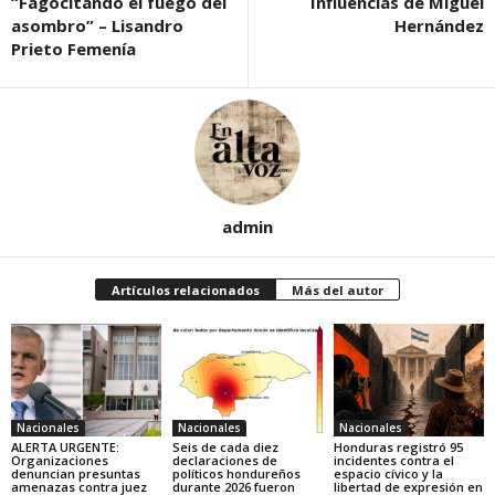
“Fagocitando el fuego del
Influencias de Miguel
asombro” – Lisandro
Hernández
Prieto Femenía
admin
Artículos relacionados
Más del autor
Nacionales
Nacionales
Nacionales
ALERTA URGENTE:
Seis de cada diez
Honduras registró 95
Organizaciones
declaraciones de
incidentes contra el
denuncian presuntas
políticos hondureños
espacio cívico y la
amenazas contra juez
durante 2026 fueron
libertad de expresión en