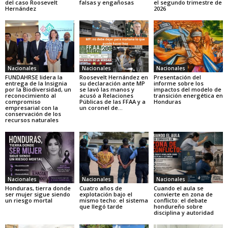
del caso Roosevelt
falsas y engañosas
el segundo trimestre de
Hernández
2026
Nacionales
Nacionales
Nacionales
FUNDAHRSE lidera la
Roosevelt Hernández en
Presentación del
entrega de la Insignia
su declaración ante MP
informe sobre los
por la Biodiversidad, un
se lavó las manos y
impactos del modelo de
reconocimiento al
acusó a Relaciones
transición energética en
compromiso
Públicas de las FFAA y a
Honduras
empresarial con la
un coronel de...
conservación de los
recursos naturales
Nacionales
Nacionales
Nacionales
Honduras, tierra donde
Cuatro años de
Cuando el aula se
ser mujer sigue siendo
explotación bajo el
convierte en zona de
un riesgo mortal
mismo techo: el sistema
conflicto: el debate
que llegó tarde
hondureño sobre
disciplina y autoridad