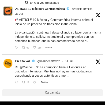
En Alta Voz Retuiteado
ARTICLE 19 México y Centroamérica
@article19mxca
·
31 Jul
ARTICLE 19 México y Centroamérica informa sobre el
inicio de un proceso de transición institucional.
La organización continuará desarrollando su labor con la misma
independencia, solidez institucional y compromiso con los
derechos humanos que la han caracterizado desde su
67
116
Twitter
En Alta Voz
@diarioenaltavoz
·
31 Jul
RT
@MaribelE59
: La corrupción tiene a Honduras en
cuidados intensivos. Mientras no hayan más ciudadanos
escuchando a voces auténticas y mo…
17
Twitter
Cargar más