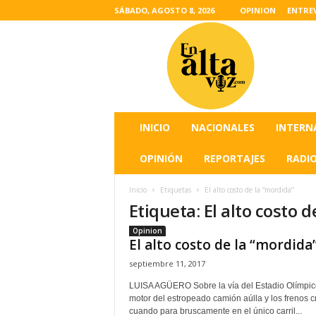
SÁBADO, AGOSTO 8, 2026
OPINION
ENTRE
L
a
s
u
l
t
i
INICIO
NACIONALES
INTERN
m
a
OPINIÓN
REPORTAJES
RADI
s
n
Inicio
Etiquetas
El alto costo de la “mordida”
o
Etiqueta: El alto costo 
t
i
Opinion
c
El alto costo de la “mordida
i
septiembre 11, 2017
a
s
LUISA AGÜERO Sobre la vía del Estadio Olímpico
motor del estropeado camión aúlla y los frenos c
d
cuando para bruscamente en el único carril...
e