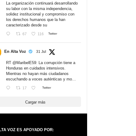
La organización continuará desarrollando
su labor con la misma independencia,
solidez institucional y compromiso con
los derechos humanos que la han
caracterizado desde su
67
116
Twitter
En Alta Voz
31 Jul
RT
@MaribelE59
: La corrupción tiene a
Honduras en cuidados intensivos.
Mientras no hayan más ciudadanos
escuchando a voces auténticas y mo…
17
Twitter
Cargar más
LTA VOZ ES APOYADO POR: