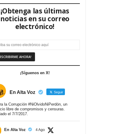
¡Obtenga las últimas
noticias en su correo
electrónico!
¡Síguenos en X!
En Alta Voz
Seguir
ra la Corrupción #NiOlvidoNiPerdón, un
cio libre de compromisos y censuras.
ado el 7/7/2017.
En Alta Voz
4 Ago