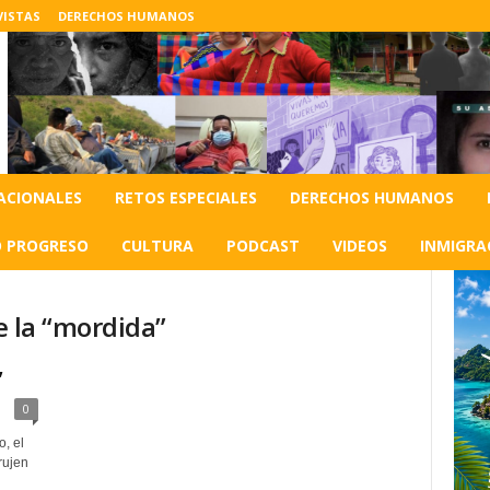
VISTAS
DERECHOS HUMANOS
ACIONALES
RETOS ESPECIALES
DERECHOS HUMANOS
O PROGRESO
CULTURA
PODCAST
VIDEOS
INMIGRA
de la “mordida”
”
0
, el
rujen