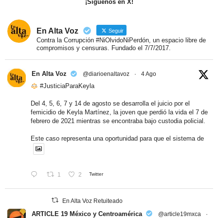
¡Síguenos en X!
En Alta Voz
Seguir
Contra la Corrupción #NiOlvidoNiPerdón, un espacio libre de
compromisos y censuras. Fundado el 7/7/2017.
En Alta Voz
@diarioenaltavoz
·
4 Ago
#JusticiaParaKeyla
Del 4, 5, 6, 7 y 14 de agosto se desarrolla el juicio por el
femicidio de Keyla Martínez, la joven que perdió la vida el 7 de
febrero de 2021 mientras se encontraba bajo custodia policial.
Este caso representa una oportunidad para que el sistema de
1
2
Twitter
En Alta Voz Retuiteado
ARTICLE 19 México y Centroamérica
@article19mxca
·