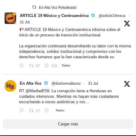
En Alta Voz Retuiteado
ARTICLE 19 México y Centroamérica
@article19mxca
·
31 Jul
ARTICLE 19 México y Centroamérica informa sobre el
inicio de un proceso de transición institucional.
La organización continuará desarrollando su labor con la misma
independencia, solidez institucional y compromiso con los
derechos humanos que la han caracterizado desde su
67
116
Twitter
En Alta Voz
@diarioenaltavoz
·
31 Jul
RT
@MaribelE59
: La corrupción tiene a Honduras en
cuidados intensivos. Mientras no hayan más ciudadanos
escuchando a voces auténticas y mo…
17
Twitter
Cargar más