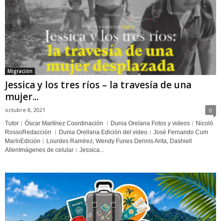
Migración
Jessica y los tres ríos – la travesía de una
mujer...
octubre 8, 2021
0
Tutor︱Óscar Martínez Coordinación ︱Dunia Orelana Fotos y videos︱Nicolò
RossoRedacción ︱Dunia Orellana Edición del video︱José Fernando Cum
MarínEdición︱Lourdes Ramírez, Wendy Funes Dennis Arita, Dashiell
AllenImágenes de celular︱Jessica...