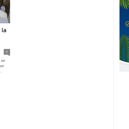
 la
0
d en
 un
..