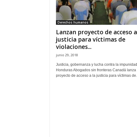
H
o
n
Derechos humanos
d
Lanzan proyecto de acceso a
u
r
justicia para víctimas de
a
violaciones...
s
junio 29, 2018
y
e
Justicia, gobernanza y lucha contra la impunida
l
Honduras Abogados sin fronteras Canadá lanza
proyecto de acceso a la justicia para víctimas de.
m
u
n
d
o