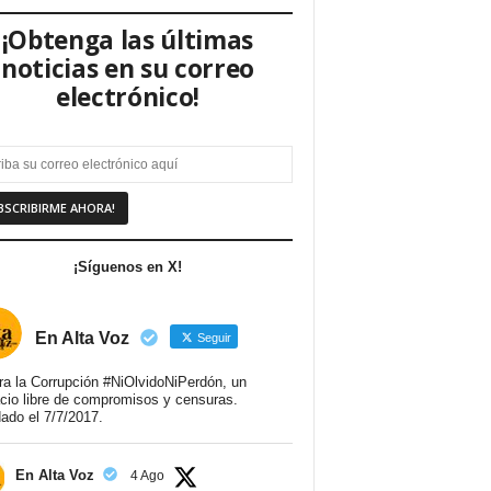
¡Obtenga las últimas
noticias en su correo
electrónico!
¡Síguenos en X!
En Alta Voz
Seguir
ra la Corrupción #NiOlvidoNiPerdón, un
cio libre de compromisos y censuras.
ado el 7/7/2017.
En Alta Voz
4 Ago