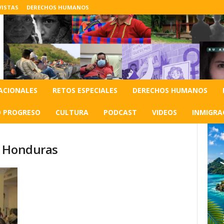
VISTAS
DERECHOS HUMANOS
ACIONALES
RETOS ESPECIALES
DERECHOS HUMANOS
O PROGRESO
CULTURA
PODCAST
VIDEOS
INMIGRA
n Honduras