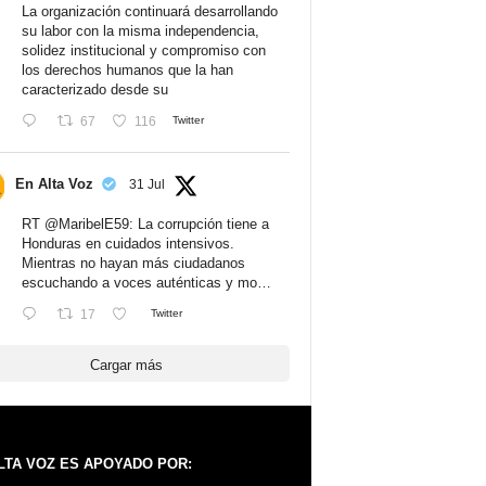
La organización continuará desarrollando
su labor con la misma independencia,
solidez institucional y compromiso con
los derechos humanos que la han
caracterizado desde su
67
116
Twitter
En Alta Voz
31 Jul
RT
@MaribelE59
: La corrupción tiene a
Honduras en cuidados intensivos.
Mientras no hayan más ciudadanos
escuchando a voces auténticas y mo…
17
Twitter
Cargar más
LTA VOZ ES APOYADO POR: