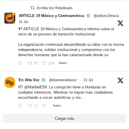
En Alta Voz Retuiteado
ARTICLE 19 México y Centroamérica
@article19mxca
·
31 Jul
ARTICLE 19 México y Centroamérica informa sobre el
inicio de un proceso de transición institucional.
La organización continuará desarrollando su labor con la misma
independencia, solidez institucional y compromiso con los
derechos humanos que la han caracterizado desde su
67
116
Twitter
En Alta Voz
@diarioenaltavoz
·
31 Jul
RT
@MaribelE59
: La corrupción tiene a Honduras en
cuidados intensivos. Mientras no hayan más ciudadanos
escuchando a voces auténticas y mo…
17
Twitter
Cargar más