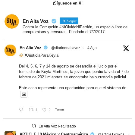
¡Síguenos en X!
En Alta Voz
Seguir
Contra la Corrupción #NiOlvidoNiPerdón, un espacio libre de
compromisos y censuras. Fundado el 7/7/2017.
En Alta Voz
@diarioenaltavoz
·
4 Ago
#JusticiaParaKeyla
Del 4, 5, 6, 7 y 14 de agosto se desarrolla el juicio por el
femicidio de Keyla Martínez, la joven que perdió la vida el 7 de
febrero de 2021 mientras se encontraba bajo custodia policial.
Este caso representa una oportunidad para que el sistema de
1
2
Twitter
En Alta Voz Retuiteado
ARTICLE 19 México y Centroamérica
@article19mxca
·