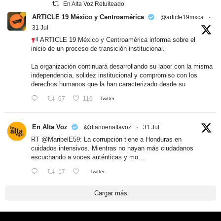
En Alta Voz Retuiteado
ARTICLE 19 México y Centroamérica
@article19mxca
·
31 Jul
ARTICLE 19 México y Centroamérica informa sobre el
inicio de un proceso de transición institucional.
La organización continuará desarrollando su labor con la misma
independencia, solidez institucional y compromiso con los
derechos humanos que la han caracterizado desde su
67
116
Twitter
En Alta Voz
@diarioenaltavoz
·
31 Jul
RT
@MaribelE59
: La corrupción tiene a Honduras en
cuidados intensivos. Mientras no hayan más ciudadanos
escuchando a voces auténticas y mo…
17
Twitter
Cargar más